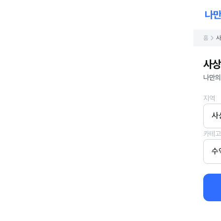
홈
사
사상
나만의
지역
사
카테고
수