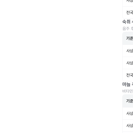
사상
전국
숙취 
음주 
기
사상
사상
전국
마늘 
비타민
기
사상
사상