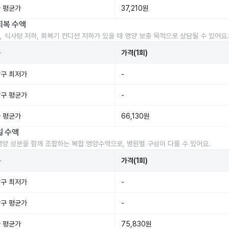
 평균가
37,210원
회복 수액
, 식사량 저하, 회복기 컨디션 저하가 있을 때 영양 보충 목적으로 상담될 수 있어요.
준
가격(1회)
구 최저가
-
구 평균가
-
 평균가
66,130원
일 수액
영양 성분을 함께 조합하는 복합 영양수액으로, 병원별 구성이 다를 수 있어요.
준
가격(1회)
구 최저가
-
구 평균가
-
 평균가
75,830원