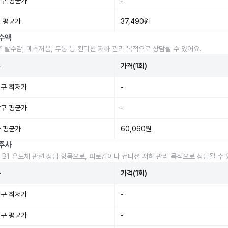
구 평균가
-
 평균가
37,490원
수액
후 탈수감, 메스꺼움, 두통 등 컨디션 저하 관리 목적으로 상담될 수 있어요.
준
가격(1회)
구 최저가
-
구 평균가
-
 평균가
60,060원
주사
 B1 유도체 관련 상담 항목으로, 피로감이나 컨디션 저하 관리 목적으로 상담될 수 
준
가격(1회)
구 최저가
-
구 평균가
-