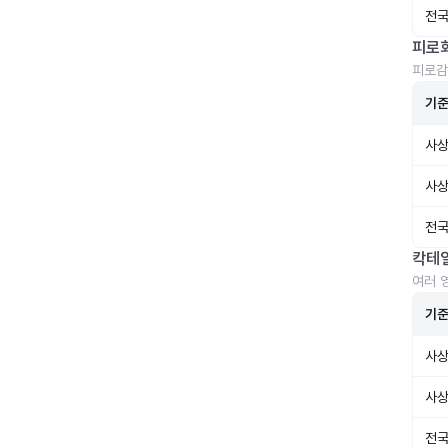
전국
피로
피로감
기
사상
사상
전국
칵테
여러 
기
사상
사상
전국