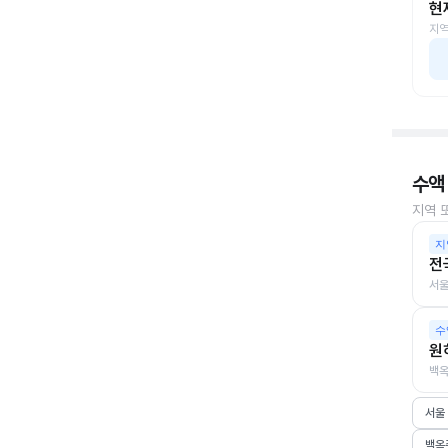
현
지역
수액
지역 
지
전
서울
수
원
백옥
서울
백옥