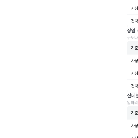
사상
전국
장염 
구토나
기
사상
사상
전국
신데
알파리
기
사상