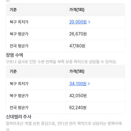
요.
기준
가격(1회)
북구 최저가
20,000원
북구 평균가
26,670원
전국 평균가
47,180원
장염 수액
구토나 설사로 인한 수분·전해질 부족 보충 목적으로 상담될 수 있어요.
기준
가격(1회)
북구 최저가
34,100원
북구 평균가
42,050원
전국 평균가
62,240원
신데렐라 주사
알파리포산 계열 성분 중심으로, 컨디션 관리 목적으로 상담되는 항목이에
요.