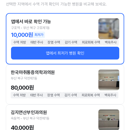
선택한 지역에서 수액 가격 확인이 가능한 병원을 비교해 보세요.
앱에서 바로 확인 가능
구포역 • 부산 북구 구포제1동
10,000원
최저가
수액 처방
태반 주사
장염 수액
감기 수액
피로회복 수액
백옥주사
앱에서 최저가 병원 확인
한국마취통증의학과의원
부산 북구 덕천제1동
80,000원
수액 처방
태반 주사
장염 수액
감기 수액
피로회복 수액
백옥주사
김지연산부인과의원
숙등역 • 부산 북구 덕천제1동
40,000원