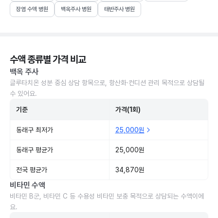
장염 수액 병원
백옥주사 병원
태반주사 병원
수액 종류별 가격 비교
백옥 주사
글루타치온 성분 중심 상담 항목으로, 항산화·컨디션 관리 목적으로 상담될
수 있어요.
기준
가격(1회)
동래구 최저가
25,000원
동래구 평균가
25,000원
전국 평균가
34,870원
비타민 수액
비타민 B군, 비타민 C 등 수용성 비타민 보충 목적으로 상담되는 수액이에
요.