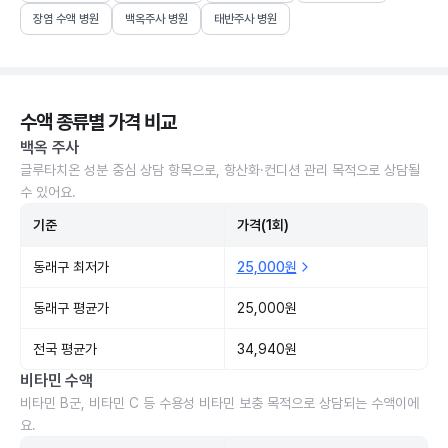
장염 수액 병원
백옥주사 병원
태반주사 병원
수액 종류별 가격 비교
백옥 주사
글루타치온 성분 중심 상담 항목으로, 항산화·컨디션 관리 목적으로 상담될
수 있어요.
기준
가격(1회)
동래구 최저가
25,000원
동래구 평균가
25,000원
전국 평균가
34,940원
비타민 수액
비타민 B군, 비타민 C 등 수용성 비타민 보충 목적으로 상담되는 수액이에
요.