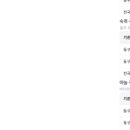
동구
전국
숙취 
음주 
기
동구
동구
전국
마늘 
비타민
기
동구
동구