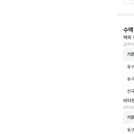
수액
백옥 
글루타
기
동구
동구
전국
비타
비타민
기
동구