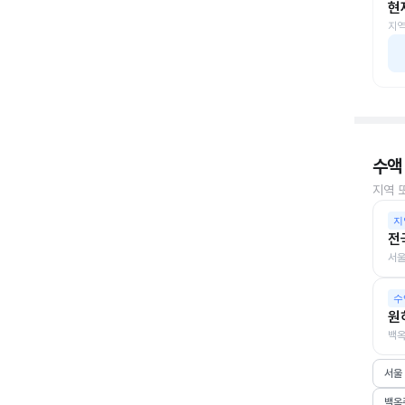
현
지역
수액
지역 
지
전
서울
수
원
백옥
서울
백옥