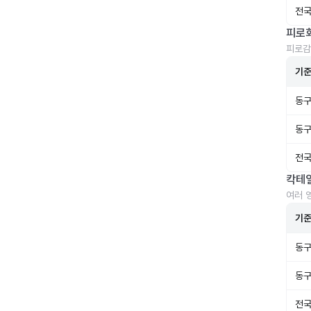
전국
피로
피로감
기
동구
동구
전국
칵테
여러 
기
동구
동구
전국