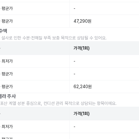
 평균가
-
 평균가
47,290원
수액
 설사로 인한 수분·전해질 부족 보충 목적으로 상담될 수 있어요.
준
가격(1회)
 최저가
-
 평균가
-
 평균가
62,240원
렐라 주사
포산 계열 성분 중심으로, 컨디션 관리 목적으로 상담되는 항목이에요.
준
가격(1회)
 최저가
-