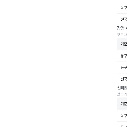
동구
전국
장염 
구토나
기
동구
동구
전국
신데
알파리
기
동구