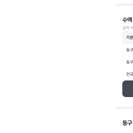
수액
실제 
기
동구
동구
전국
동구