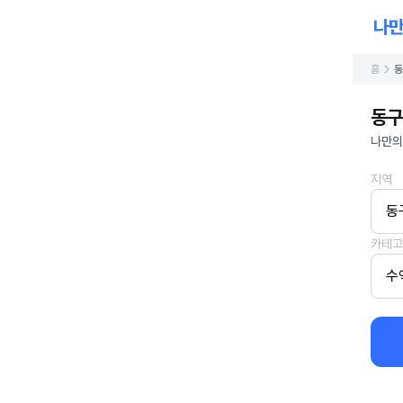
홈
동
동구
나만의
지역
동
카테고
수