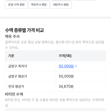
장염 수액 병원
백옥주사 병원
태반주사 병원
수액 종류별 가격 비교
백옥 주사
글루타치온 성분 중심 상담 항목으로, 항산화·컨디션 관리 목적으로 상담될
수 있어요.
기준
가격(1회)
금정구 최저가
50,000원
금정구 평균가
50,000원
전국 평균가
34,870원
비타민 수액
비타민 B군, 비타민 C 등 수용성 비타민 보충 목적으로 상담되는 수액이에
요.