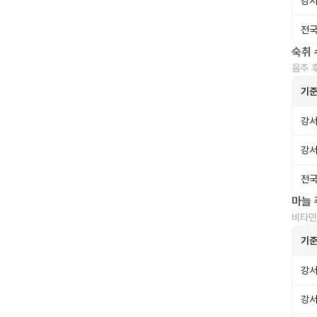
강서
전국
숙취 
음주 
기
강서
강서
전국
마늘 
비타민
기
강서
강서