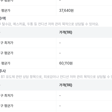
구 평균가
-
 평균가
37,640원
수액
후 탈수감, 메스꺼움, 두통 등 컨디션 저하 관리 목적으로 상담될 수 있어요.
준
가격(1회)
구 최저가
-
구 평균가
-
 평균가
60,110원
주사
 B1 유도체 관련 상담 항목으로, 피로감이나 컨디션 저하 관리 목적으로 상담될 수 
준
가격(1회)
구 최저가
-
구 평균가
-