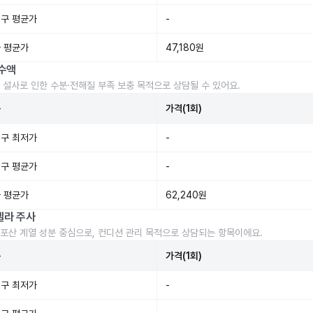
구 평균가
-
 평균가
47,180원
수액
 설사로 인한 수분·전해질 부족 보충 목적으로 상담될 수 있어요.
준
가격(1회)
구 최저가
-
구 평균가
-
 평균가
62,240원
렐라 주사
포산 계열 성분 중심으로, 컨디션 관리 목적으로 상담되는 항목이에요.
준
가격(1회)
구 최저가
-