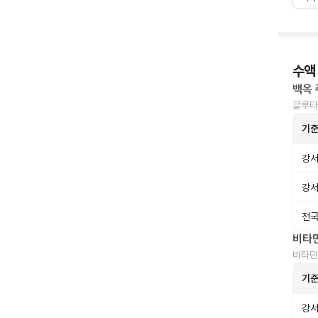
수액
백옥 
글루타
기
강서
강서
전국
비타
비타민
기
강서