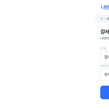
홈
강
강서
나만의
지역
강
카테고
수