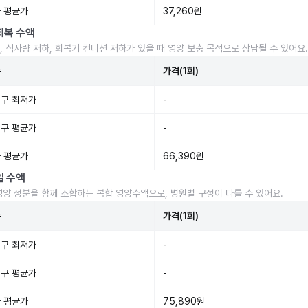
 평균가
37,260원
회복 수액
, 식사량 저하, 회복기 컨디션 저하가 있을 때 영양 보충 목적으로 상담될 수 있어요.
준
가격(1회)
구 최저가
-
구 평균가
-
 평균가
66,390원
일 수액
영양 성분을 함께 조합하는 복합 영양수액으로, 병원별 구성이 다를 수 있어요.
준
가격(1회)
구 최저가
-
구 평균가
-
 평균가
75,890원