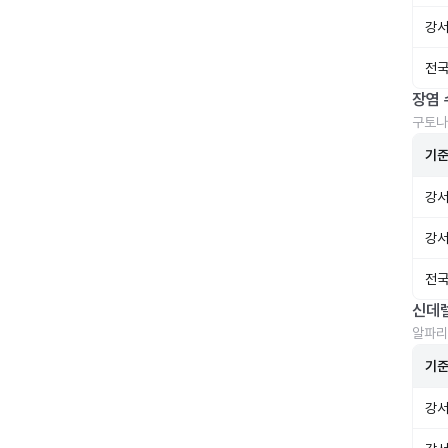
강서
전국
장염 
구토나
기
강서
강서
전국
신데
알파리
기
강서