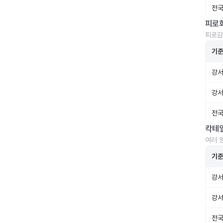
전국
피로
피로감
기
강서
강서
전국
칵테
여러 
기
강서
강서
전국