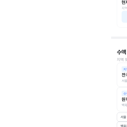
현
지역
수액
지역 
지
전
서울
수
원
백옥
서울
백옥