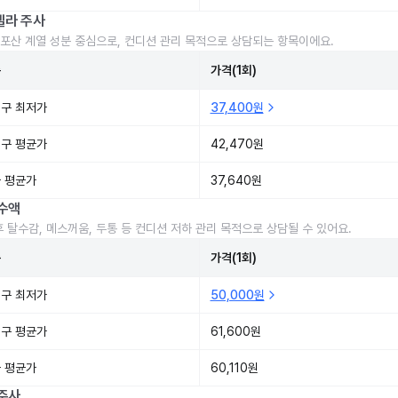
렐라 주사
포산 계열 성분 중심으로, 컨디션 관리 목적으로 상담되는 항목이에요.
준
가격(1회)
구 최저가
37,400원
구 평균가
42,470원
 평균가
37,640원
수액
후 탈수감, 메스꺼움, 두통 등 컨디션 저하 관리 목적으로 상담될 수 있어요.
준
가격(1회)
구 최저가
50,000원
구 평균가
61,600원
 평균가
60,110원
주사