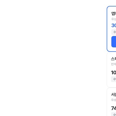
앱
유성
3
수
스
반석
1
수
서
유성
7
수