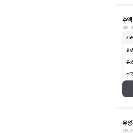
수액
실제 
기
유성
유성
전국
유성
선택한