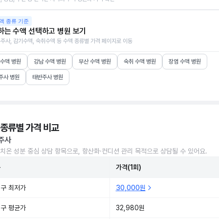
액 종류 기준
하는 수액 선택하고 병원 보기
주사, 감기수액, 숙취수액 등 수액 종류별 가격 페이지로 이동
 수액 병원
강남 수액 병원
부산 수액 병원
숙취 수액 병원
장염 수액 병원
주사 병원
태반주사 병원
 종류별 가격 비교
주사
치온 성분 중심 상담 항목으로, 항산화·컨디션 관리 목적으로 상담될 수 있어요.
준
가격(1회)
구 최저가
30,000원
구 평균가
32,980원