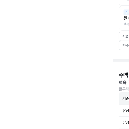
수
원
백옥
서울
백옥
수액
백옥 
글루타
기
유성
유성