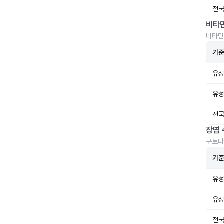
전국
비타
비타민
기
유성
유성
전국
장염 
구토나
기
유성
유성
전국