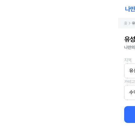
홈
유
유성
나만의
지역
유
카테고
수