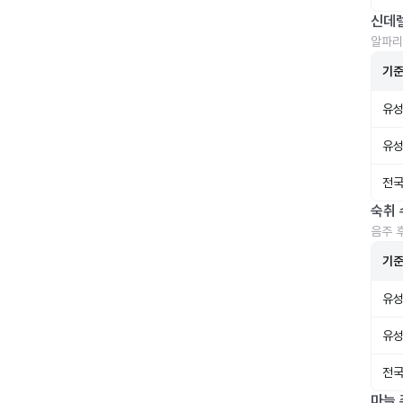
신데
알파리
기
유성
유성
전국
숙취 
음주 
기
유성
유성
전국
마늘 