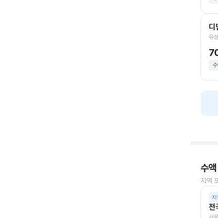
디
유성
7
수
수액
지역 
지
전
서울