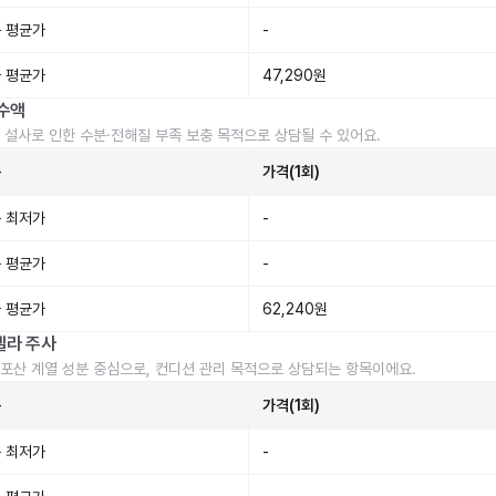
 평균가
-
 평균가
47,290원
수액
 설사로 인한 수분·전해질 부족 보충 목적으로 상담될 수 있어요.
준
가격(1회)
 최저가
-
 평균가
-
 평균가
62,240원
렐라 주사
포산 계열 성분 중심으로, 컨디션 관리 목적으로 상담되는 항목이에요.
준
가격(1회)
 최저가
-