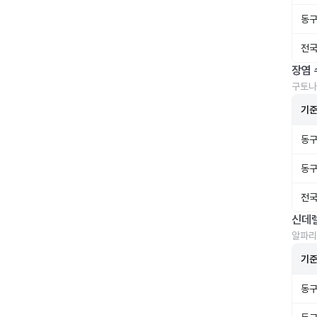
동구
전국
장염 
구토나
기
동구
동구
전국
신데
알파리
기
동구