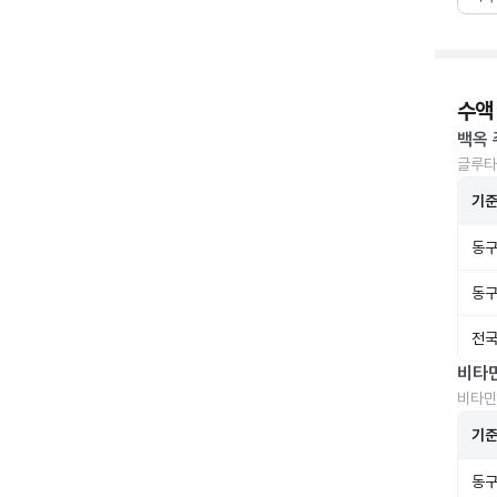
수액
백옥 
글루타
기
동구
동구
전국
비타
비타민
기
동구