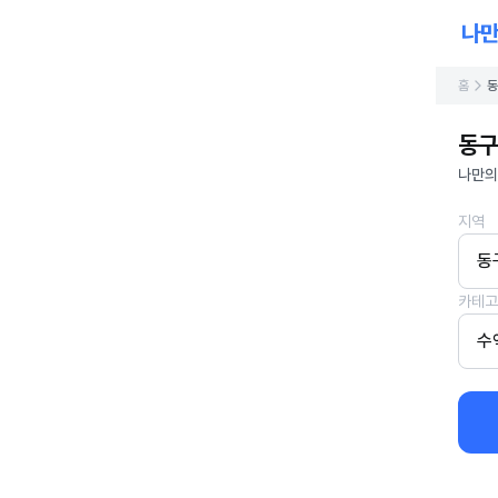
홈
동
동구
나만의
지역
동
카테고
수