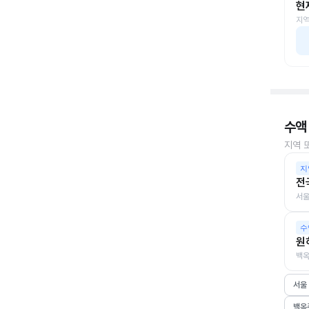
현
지역
수액
지역 
지
전
서울
수
원
백옥
서울
백옥