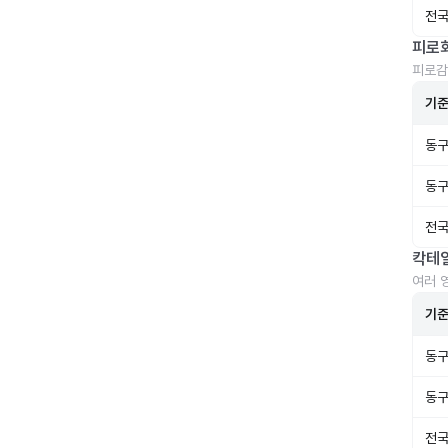
전국
피로
피로감
기
동구
동구
전국
칵테
여러 
기
동구
동구
전국