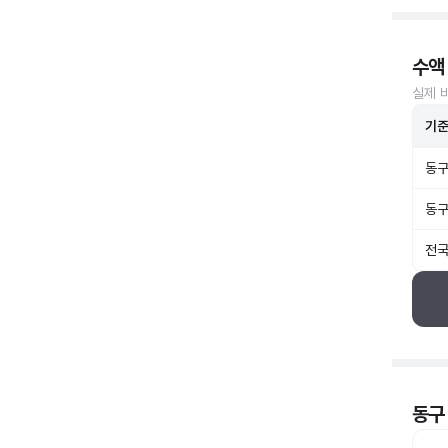
수액
실제 
기
동구
동구
전국
동구