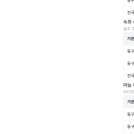
동구
전국
숙취 
음주 
기
동구
동구
전국
마늘 
비타민
기
동구
동구