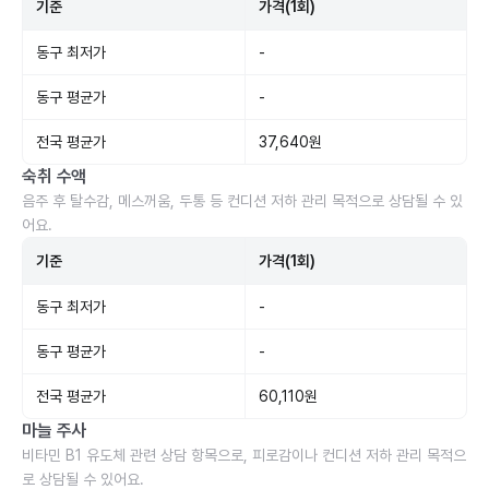
기준
가격(1회)
동구 최저가
-
동구 평균가
-
전국 평균가
37,640원
숙취 수액
음주 후 탈수감, 메스꺼움, 두통 등 컨디션 저하 관리 목적으로 상담될 수 있
어요.
기준
가격(1회)
동구 최저가
-
동구 평균가
-
전국 평균가
60,110원
마늘 주사
비타민 B1 유도체 관련 상담 항목으로, 피로감이나 컨디션 저하 관리 목적으
로 상담될 수 있어요.