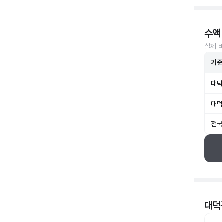
수액
실제 
기
대덕
대덕
전국
대덕