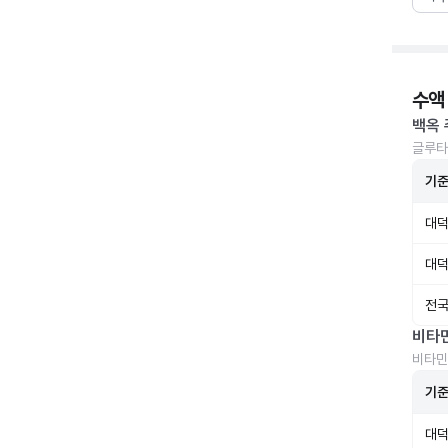
수액
백옥 
글루타
기
대덕
대덕
전국
비타
비타민
기
대덕