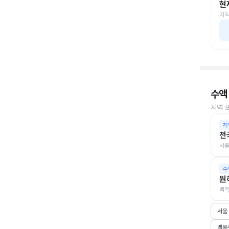
현
지역
수액
지역 
지
전
서울
수
원
백옥
서울
백옥