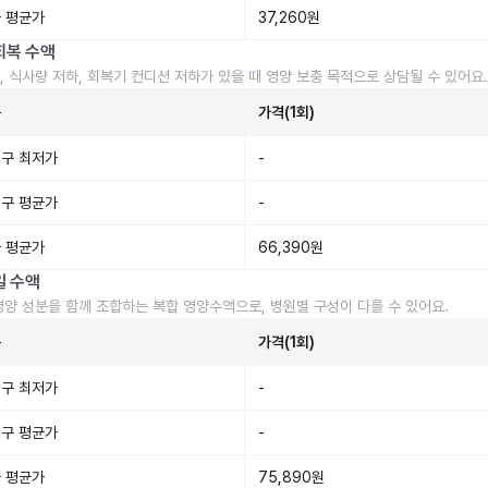
 평균가
37,260원
회복 수액
, 식사량 저하, 회복기 컨디션 저하가 있을 때 영양 보충 목적으로 상담될 수 있어요.
준
가격(1회)
구 최저가
-
구 평균가
-
 평균가
66,390원
일 수액
영양 성분을 함께 조합하는 복합 영양수액으로, 병원별 구성이 다를 수 있어요.
준
가격(1회)
구 최저가
-
구 평균가
-
 평균가
75,890원