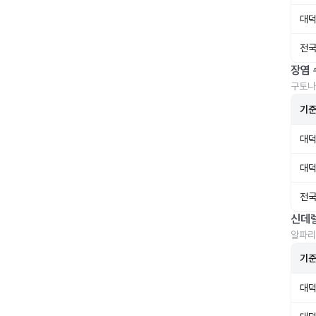
대덕
전국
장염 
구토나
기
대덕
대덕
전국
신데
알파리
기
대덕