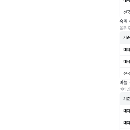
대덕
전국
숙취 
음주 
기
대덕
대덕
전국
마늘 
비타민
기
대덕
대덕