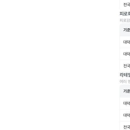
전국
피로
피로감
기
대덕
대덕
전국
칵테
여러 
기
대덕
대덕
전국