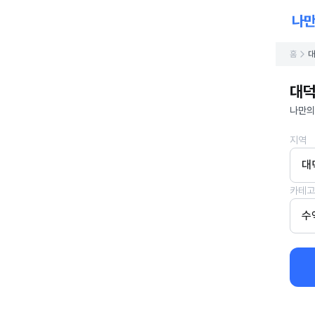
홈
대
대덕
나만의
지역
대
카테고
수