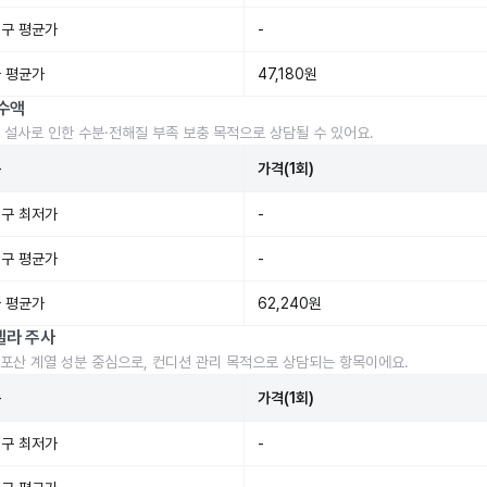
구 평균가
-
 평균가
47,180원
수액
 설사로 인한 수분·전해질 부족 보충 목적으로 상담될 수 있어요.
준
가격(1회)
구 최저가
-
구 평균가
-
 평균가
62,240원
렐라 주사
포산 계열 성분 중심으로, 컨디션 관리 목적으로 상담되는 항목이에요.
준
가격(1회)
구 최저가
-