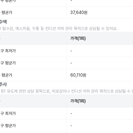
구 평균가
-
 평균가
37,640원
수액
후 탈수감, 메스꺼움, 두통 등 컨디션 저하 관리 목적으로 상담될 수 있어요.
준
가격(1회)
구 최저가
-
구 평균가
-
 평균가
60,110원
주사
 B1 유도체 관련 상담 항목으로, 피로감이나 컨디션 저하 관리 목적으로 상담될 수 
준
가격(1회)
구 최저가
-
구 평균가
-