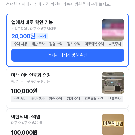
선택한 지역에서 수액 가격 확인이 가능한 병원을 비교해 보세요.
앱에서 바로 확인 가능
수성구청역 • 대구 수성구 범어동
20,000원
최저가
수액 처방
태반 주사
장염 수액
감기 수액
피로회복 수액
백옥주사
앱에서 최저가 병원 확인
미래 이비인후과 의원
황금역 • 대구 수성구 황금동
100,000원
수액 처방
태반 주사
장염 수액
감기 수액
피로회복 수액
백옥주사
이현직내과의원
대구 수성구 수성4가동
100,000원