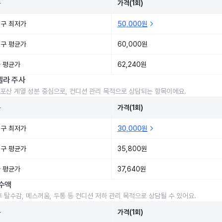
준
가격(1회)
구 최저가
50,000원
구 평균가
60,000원
 평균가
62,240원
렐라 주사
포산 계열 성분 중심으로, 컨디션 관리 목적으로 상담되는 항목이에요.
준
가격(1회)
구 최저가
30,000원
구 평균가
35,800원
 평균가
37,640원
수액
후 탈수감, 메스꺼움, 두통 등 컨디션 저하 관리 목적으로 상담될 수 있어요.
준
가격(1회)