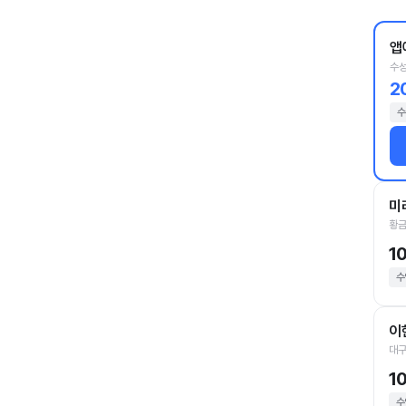
앱
수성
2
수
미
황금
1
수
이
대구
1
수