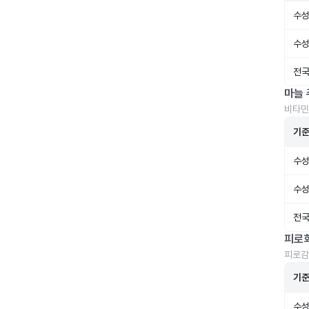
수성
수성
전국
마늘 
비타민
기
수성
수성
전국
피로
피로감
기
수성