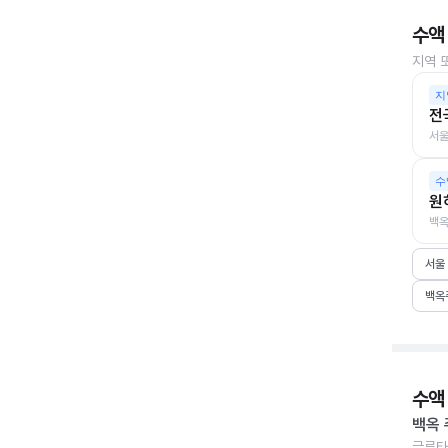
수액
지역 
지
전
서울
수
원
백옥
서울
백옥
수액
백옥 
글루타