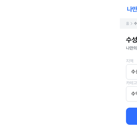
홈
수
수성
나만의
지역
수
카테고
수