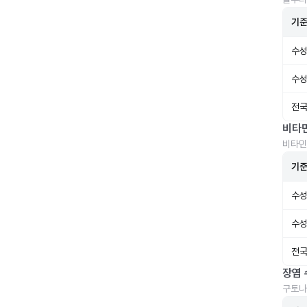
기
수성
수성
전국
비타
비타민
기
수성
수성
전국
장염 
구토나