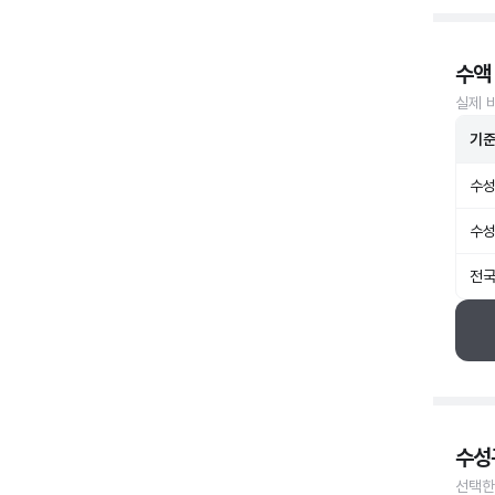
수액
실제 
기
수성
수성
전국
수성
선택한