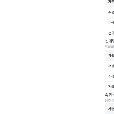
기
수성
수성
전국
신데
알파리
기
수성
수성
전국
숙취 
음주 
기