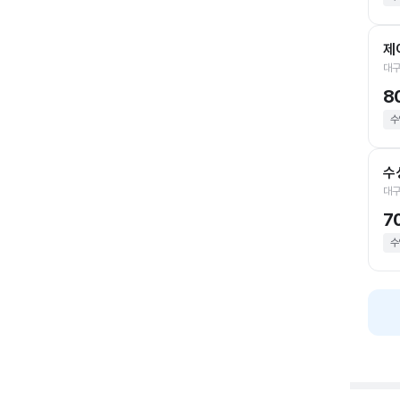
제
대구
8
수
수
대구
7
수