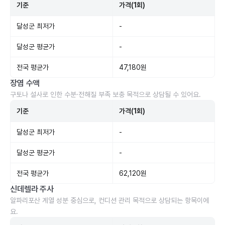
기준
가격(1회)
달성군 최저가
-
달성군 평균가
-
전국 평균가
47,180원
장염 수액
구토나 설사로 인한 수분·전해질 부족 보충 목적으로 상담될 수 있어요.
기준
가격(1회)
달성군 최저가
-
달성군 평균가
-
전국 평균가
62,120원
신데렐라 주사
알파리포산 계열 성분 중심으로, 컨디션 관리 목적으로 상담되는 항목이에
요.