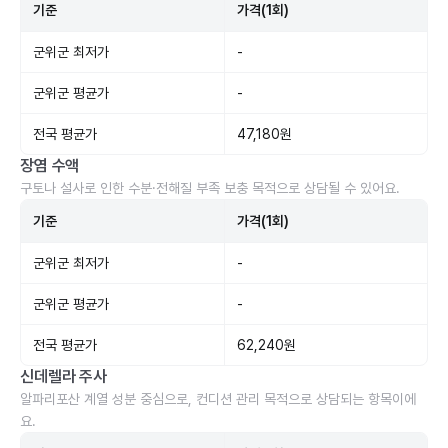
기준
가격(1회)
군위군 최저가
-
군위군 평균가
-
전국 평균가
47,180원
장염 수액
구토나 설사로 인한 수분·전해질 부족 보충 목적으로 상담될 수 있어요.
기준
가격(1회)
군위군 최저가
-
군위군 평균가
-
전국 평균가
62,240원
신데렐라 주사
알파리포산 계열 성분 중심으로, 컨디션 관리 목적으로 상담되는 항목이에
요.