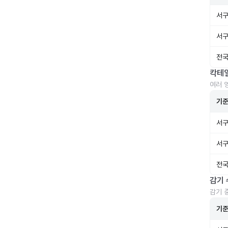
서구
서구
전국
칵테
여러 
기
서구
서구
전국
감기 
감기 
기