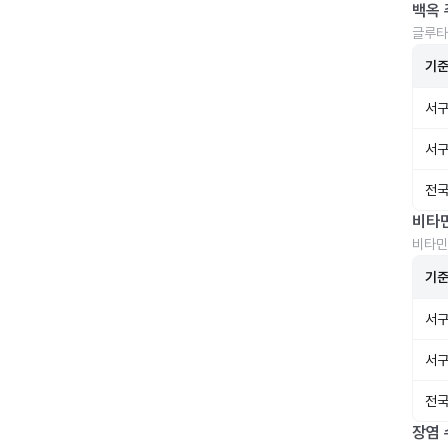
백옥 
글루타
기
서구
서구
전국
비타
비타민
기
서구
서구
전국
장염 