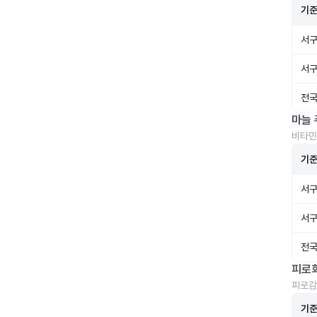
기
서구
서구
전국
마늘 
비타민
기
서구
서구
전국
피로
피로감
기