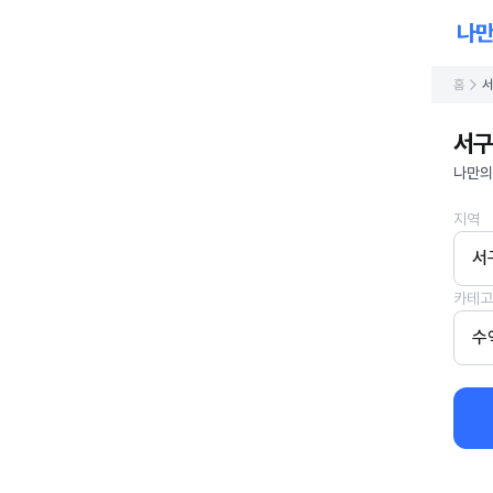
홈
서
서구
나만의
지역
서
카테고
수