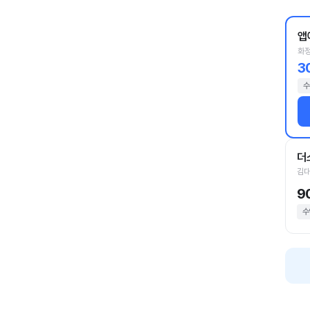
앱
화정
3
수
더
김대
9
수