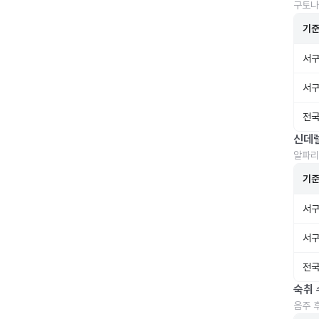
구토나
기
서구
서구
전국
신데
알파리
기
서구
서구
전국
숙취 
음주 