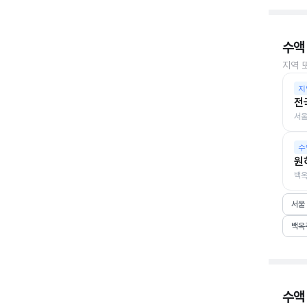
수액
지역 
지
전
서울
수
원
백옥
서울
백옥
수액