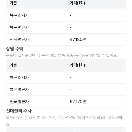
기준
가격(1회)
북구 최저가
-
북구 평균가
-
전국 평균가
47,180원
장염 수액
구토나 설사로 인한 수분·전해질 부족 보충 목적으로 상담될 수 있어요.
기준
가격(1회)
북구 최저가
-
북구 평균가
-
전국 평균가
62,120원
신데렐라 주사
알파리포산 계열 성분 중심으로, 컨디션 관리 목적으로 상담되는 항목이에
요.