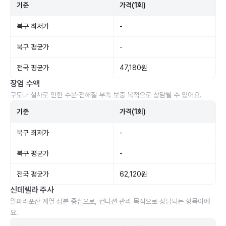
기준
가격(1회)
북구 최저가
-
북구 평균가
-
전국 평균가
47,180원
장염 수액
구토나 설사로 인한 수분·전해질 부족 보충 목적으로 상담될 수 있어요.
기준
가격(1회)
북구 최저가
-
북구 평균가
-
전국 평균가
62,120원
신데렐라 주사
알파리포산 계열 성분 중심으로, 컨디션 관리 목적으로 상담되는 항목이에
요.