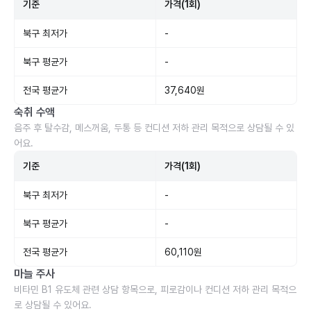
기준
가격(1회)
북구 최저가
-
북구 평균가
-
전국 평균가
37,640원
숙취 수액
음주 후 탈수감, 메스꺼움, 두통 등 컨디션 저하 관리 목적으로 상담될 수 있
어요.
기준
가격(1회)
북구 최저가
-
북구 평균가
-
전국 평균가
60,110원
마늘 주사
비타민 B1 유도체 관련 상담 항목으로, 피로감이나 컨디션 저하 관리 목적으
로 상담될 수 있어요.