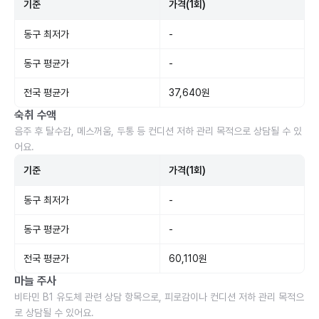
기준
가격(1회)
동구 최저가
-
동구 평균가
-
전국 평균가
37,640원
숙취 수액
음주 후 탈수감, 메스꺼움, 두통 등 컨디션 저하 관리 목적으로 상담될 수 있
어요.
기준
가격(1회)
동구 최저가
-
동구 평균가
-
전국 평균가
60,110원
마늘 주사
비타민 B1 유도체 관련 상담 항목으로, 피로감이나 컨디션 저하 관리 목적으
로 상담될 수 있어요.