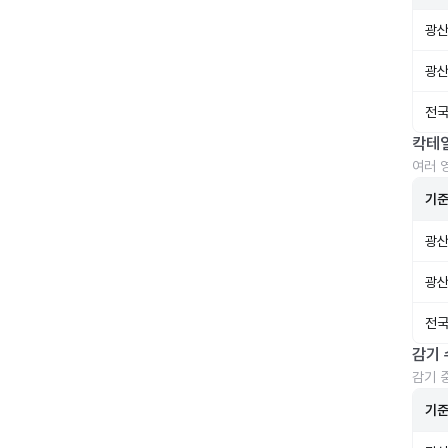
광산
광산
전국
칵테
여러 
기
광산
광산
전국
감기 
감기 
기