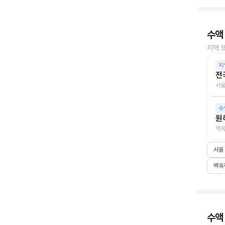
수액
지역 
지
전
서울
수
원
백옥
서울
백옥
수액