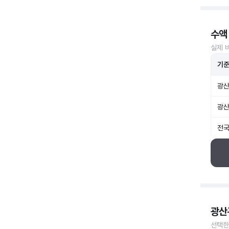
수액
실제 
기
광산
광산
전국
광산
선택한