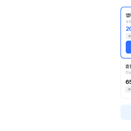
앱
송정
2
수
휴
전남
6
수