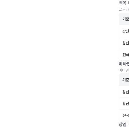
백옥 
글루타
기
광산
광산
전국
비타
비타민
기
광산
광산
전국
장염 