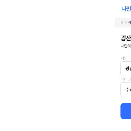
홈
광
광산
나만의
지역
광
카테고
수