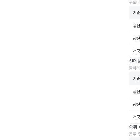
구토나
기
광산
광산
전국
신데
알파리
기
광산
광산
전국
숙취 
음주 