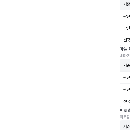
기
광산
광산
전국
마늘 
비타민
기
광산
광산
전국
피로
피로감
기