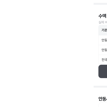
수액
실제 
기
안동
안동
전국
안동