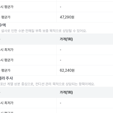
시 평균가
-
 평균가
47,290원
수액
 설사로 인한 수분·전해질 부족 보충 목적으로 상담될 수 있어요.
준
가격(1회)
시 최저가
-
시 평균가
-
 평균가
62,240원
렐라 주사
포산 계열 성분 중심으로, 컨디션 관리 목적으로 상담되는 항목이에요.
준
가격(1회)
시 최저가
-