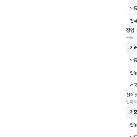
안동
전국
장염 
구토나
기
안동
안동
전국
신데
알파리
기
안동