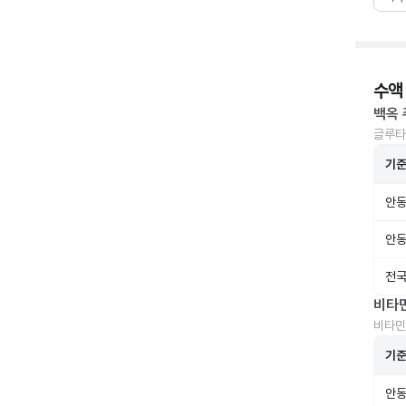
수액
백옥 
글루타
기
안동
안동
전국
비타
비타민
기
안동