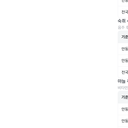
안동
전국
숙취 
음주 
기
안동
안동
전국
마늘 
비타민
기
안동
안동