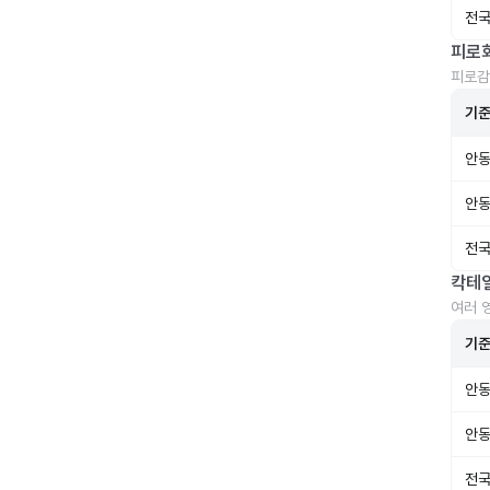
전국
피로
피로감
기
안동
안동
전국
칵테
여러 
기
안동
안동
전국