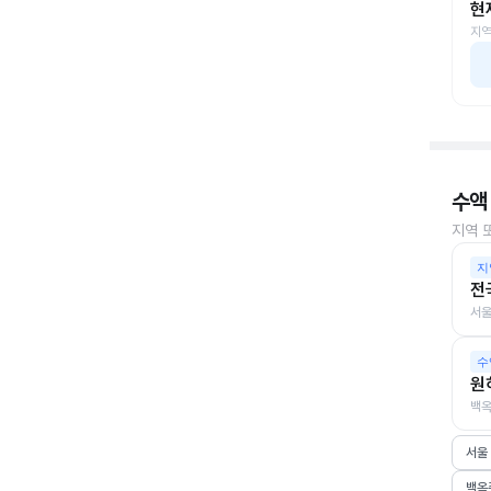
현
지역
수액
지역 
지
전
서울
수
원
백옥
서울
백옥