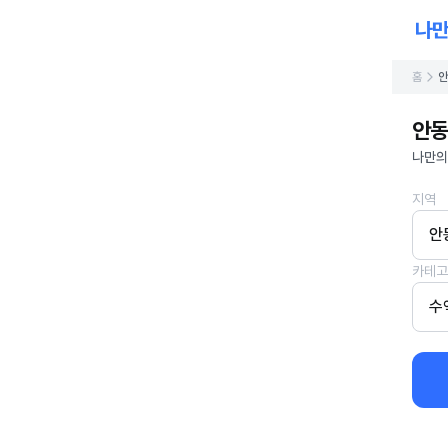
홈
안
안동
나만의
지역
안
카테고
수