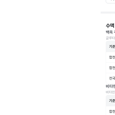
수액
백옥 
글루타
기
합천
합천
전국
비타
비타민
기
합천