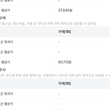
군 평균가
-
 평균가
37,640원
수액
후 탈수감, 메스꺼움, 두통 등 컨디션 저하 관리 목적으로 상담될 수 있어요.
준
가격(1회)
군 최저가
-
군 평균가
-
 평균가
60,110원
주사
 B1 유도체 관련 상담 항목으로, 피로감이나 컨디션 저하 관리 목적으로 상담될 수 
준
가격(1회)
군 최저가
-
군 평균가
-