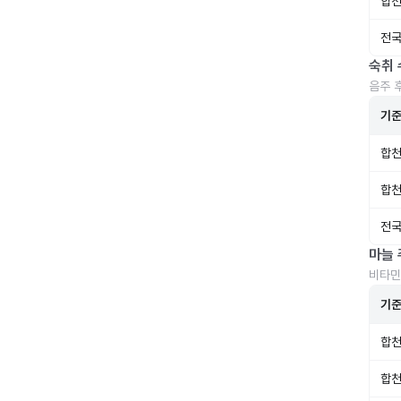
합천
전국
숙취 
음주 
기
합천
합천
전국
마늘 
비타민
기
합천
합천