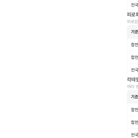
전국
피로
피로감
기
합천
합천
전국
칵테
여러 
기
합천
합천
전국