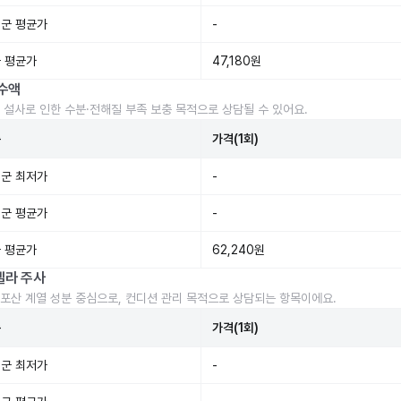
군 평균가
-
 평균가
47,180원
수액
 설사로 인한 수분·전해질 부족 보충 목적으로 상담될 수 있어요.
준
가격(1회)
군 최저가
-
군 평균가
-
 평균가
62,240원
렐라 주사
포산 계열 성분 중심으로, 컨디션 관리 목적으로 상담되는 항목이에요.
준
가격(1회)
군 최저가
-