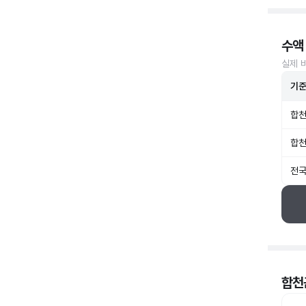
수액
실제 
기
합천
합천
전국
합천