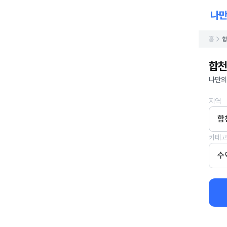
홈
합
합천
나만의
지역
합
카테고
수