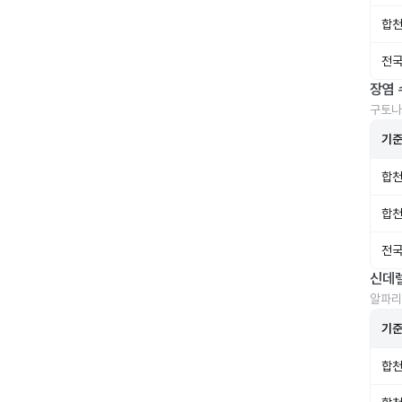
합천
전국
장염 
구토나
기
합천
합천
전국
신데
알파리
기
합천