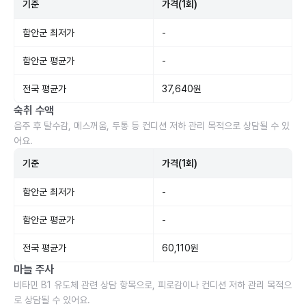
기준
가격(1회)
함안군 최저가
-
함안군 평균가
-
전국 평균가
37,640원
숙취 수액
음주 후 탈수감, 메스꺼움, 두통 등 컨디션 저하 관리 목적으로 상담될 수 있
어요.
기준
가격(1회)
함안군 최저가
-
함안군 평균가
-
전국 평균가
60,110원
마늘 주사
비타민 B1 유도체 관련 상담 항목으로, 피로감이나 컨디션 저하 관리 목적으
로 상담될 수 있어요.