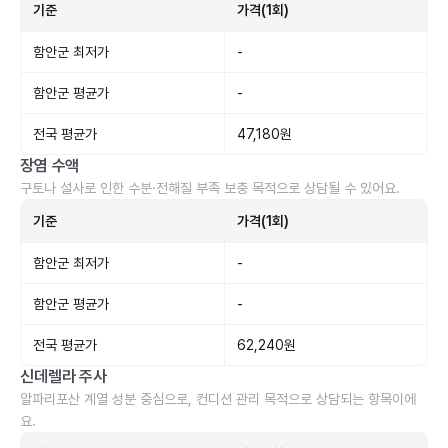
기준
가격(1회)
함안군 최저가
-
함안군 평균가
-
전국 평균가
47,180원
장염 수액
구토나 설사로 인한 수분·전해질 부족 보충 목적으로 상담될 수 있어요.
기준
가격(1회)
함안군 최저가
-
함안군 평균가
-
전국 평균가
62,240원
신데렐라 주사
알파리포산 계열 성분 중심으로, 컨디션 관리 목적으로 상담되는 항목이에
요.