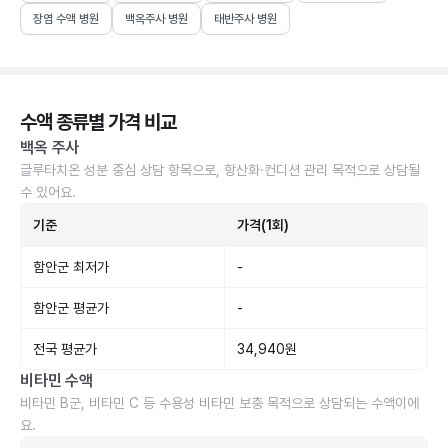
장염 수액 병원
백옥주사 병원
태반주사 병원
수액 종류별 가격 비교
백옥 주사
글루타치온 성분 중심 상담 항목으로, 항산화·컨디션 관리 목적으로 상담될
수 있어요.
기준
가격(1회)
함안군 최저가
-
함안군 평균가
-
전국 평균가
34,940원
비타민 수액
비타민 B군, 비타민 C 등 수용성 비타민 보충 목적으로 상담되는 수액이에
요.