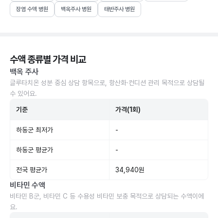
장염 수액 병원
백옥주사 병원
태반주사 병원
수액 종류별 가격 비교
백옥 주사
글루타치온 성분 중심 상담 항목으로, 항산화·컨디션 관리 목적으로 상담될
수 있어요.
기준
가격(1회)
하동군 최저가
-
하동군 평균가
-
전국 평균가
34,940원
비타민 수액
비타민 B군, 비타민 C 등 수용성 비타민 보충 목적으로 상담되는 수액이에
요.