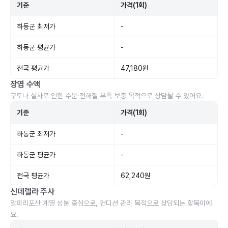
기준
가격(1회)
하동군 최저가
-
하동군 평균가
-
전국 평균가
47,180원
장염 수액
구토나 설사로 인한 수분·전해질 부족 보충 목적으로 상담될 수 있어요.
기준
가격(1회)
하동군 최저가
-
하동군 평균가
-
전국 평균가
62,240원
신데렐라 주사
알파리포산 계열 성분 중심으로, 컨디션 관리 목적으로 상담되는 항목이에
요.