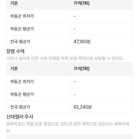
기준
가격(1회)
하동군 최저가
-
하동군 평균가
-
전국 평균가
47,180원
장염 수액
구토나 설사로 인한 수분·전해질 부족 보충 목적으로 상담될 수 있어요.
기준
가격(1회)
하동군 최저가
-
하동군 평균가
-
전국 평균가
62,240원
신데렐라 주사
알파리포산 계열 성분 중심으로, 컨디션 관리 목적으로 상담되는 항목이에
요.