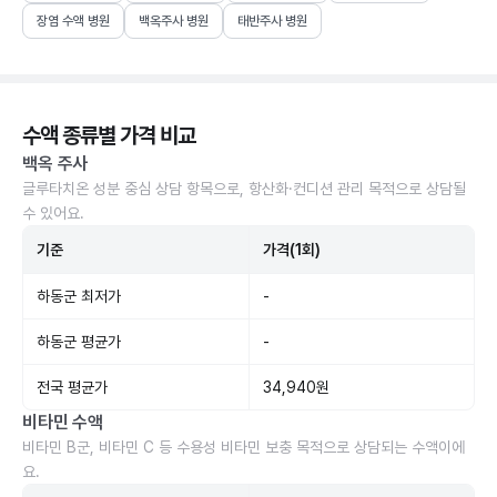
장염 수액 병원
백옥주사 병원
태반주사 병원
수액 종류별 가격 비교
백옥 주사
글루타치온 성분 중심 상담 항목으로, 항산화·컨디션 관리 목적으로 상담될
수 있어요.
기준
가격(1회)
하동군 최저가
-
하동군 평균가
-
전국 평균가
34,940원
비타민 수액
비타민 B군, 비타민 C 등 수용성 비타민 보충 목적으로 상담되는 수액이에
요.