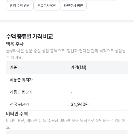
장염 수액 병원
백옥주사 병원
태반주사 병원
수액 종류별 가격 비교
백옥 주사
글루타치온 성분 중심 상담 항목으로, 항산화·컨디션 관리 목적으로 상담될
수 있어요.
기준
가격(1회)
하동군 최저가
-
하동군 평균가
-
전국 평균가
34,940원
비타민 수액
비타민 B군, 비타민 C 등 수용성 비타민 보충 목적으로 상담되는 수액이에
요.