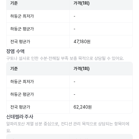
기준
가격(1회)
하동군 최저가
-
하동군 평균가
-
전국 평균가
47,180원
장염 수액
구토나 설사로 인한 수분·전해질 부족 보충 목적으로 상담될 수 있어요.
기준
가격(1회)
하동군 최저가
-
하동군 평균가
-
전국 평균가
62,240원
신데렐라 주사
알파리포산 계열 성분 중심으로, 컨디션 관리 목적으로 상담되는 항목이에
요.