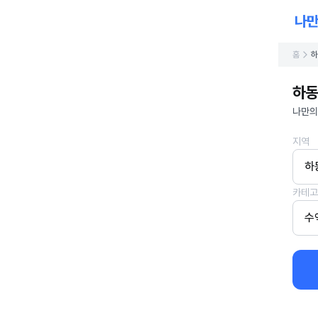
홈
하
하동
나만의
지역
하
카테고
수