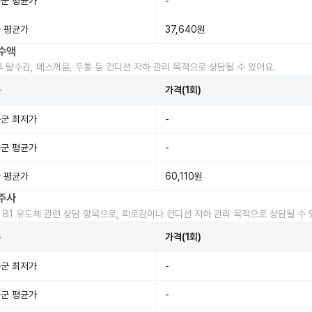
군 평균가
-
 평균가
37,640원
수액
후 탈수감, 메스꺼움, 두통 등 컨디션 저하 관리 목적으로 상담될 수 있어요.
준
가격(1회)
군 최저가
-
군 평균가
-
 평균가
60,110원
주사
 B1 유도체 관련 상담 항목으로, 피로감이나 컨디션 저하 관리 목적으로 상담될 수 
준
가격(1회)
군 최저가
-
군 평균가
-