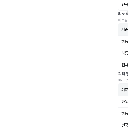
전국
피로
피로감
기
하동
하동
전국
칵테
여러 
기
하동
하동
전국