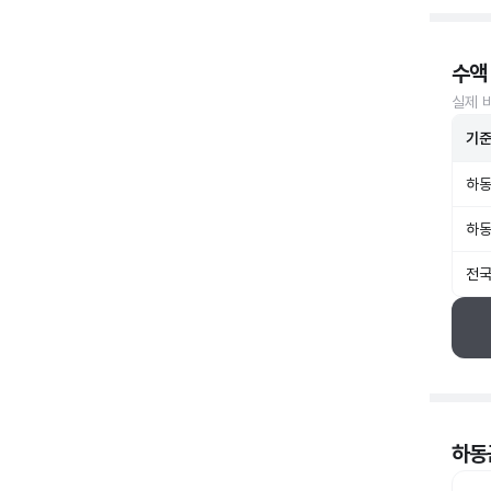
수액
실제 
기
하동
하동
전국
하동