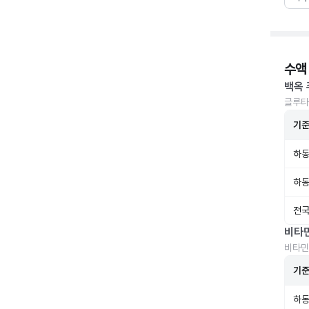
수액
백옥 
글루타
기
하동
하동
전국
비타
비타민
기
하동