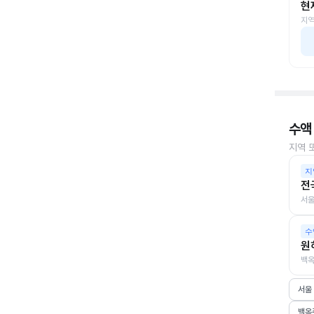
현
지역
수액
지역 
지
전
서울
수
원
백옥
서울
백옥