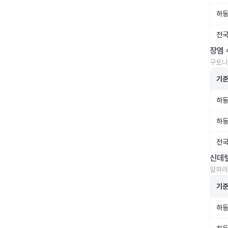
하동
전국
장염 
구토나
기
하동
하동
전국
신데
알파리
기
하동