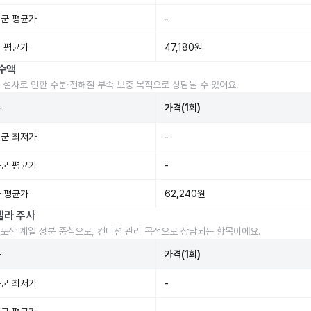
군 평균가
-
 평균가
47,180원
수액
 설사로 인한 수분·전해질 부족 보충 목적으로 상담될 수 있어요.
준
가격(1회)
군 최저가
-
군 평균가
-
 평균가
62,240원
렐라 주사
포산 계열 성분 중심으로, 컨디션 관리 목적으로 상담되는 항목이에요.
준
가격(1회)
군 최저가
-