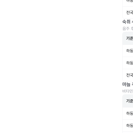
하동
전국
숙취 
음주 
기
하동
하동
전국
마늘 
비타민
기
하동
하동