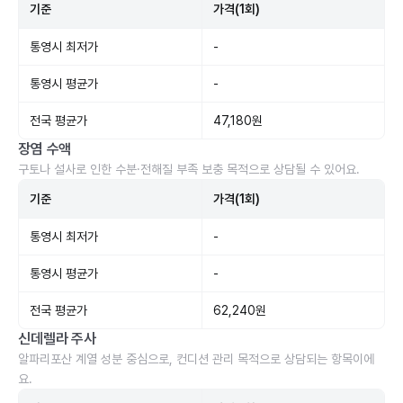
기준
가격(1회)
통영시 최저가
-
통영시 평균가
-
전국 평균가
47,180원
장염 수액
구토나 설사로 인한 수분·전해질 부족 보충 목적으로 상담될 수 있어요.
기준
가격(1회)
통영시 최저가
-
통영시 평균가
-
전국 평균가
62,240원
신데렐라 주사
알파리포산 계열 성분 중심으로, 컨디션 관리 목적으로 상담되는 항목이에
요.