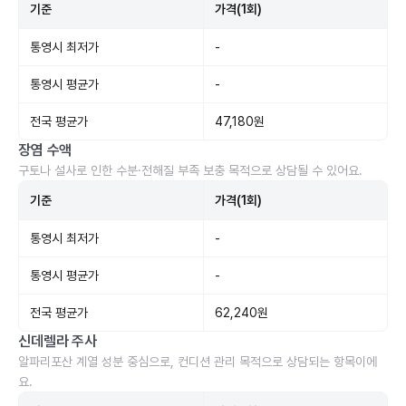
기준
가격(1회)
통영시 최저가
-
통영시 평균가
-
전국 평균가
47,180원
장염 수액
구토나 설사로 인한 수분·전해질 부족 보충 목적으로 상담될 수 있어요.
기준
가격(1회)
통영시 최저가
-
통영시 평균가
-
전국 평균가
62,240원
신데렐라 주사
알파리포산 계열 성분 중심으로, 컨디션 관리 목적으로 상담되는 항목이에
요.