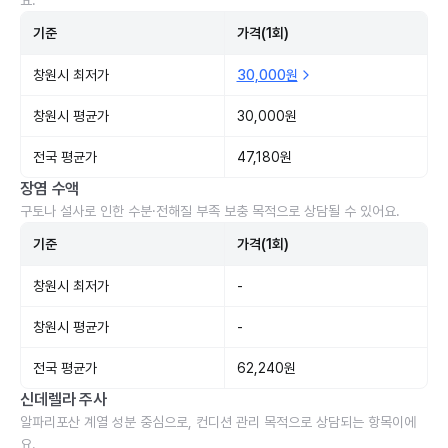
요.
기준
가격(1회)
창원시 최저가
30,000원
창원시 평균가
30,000원
전국 평균가
47,180원
장염 수액
구토나 설사로 인한 수분·전해질 부족 보충 목적으로 상담될 수 있어요.
기준
가격(1회)
창원시 최저가
-
창원시 평균가
-
전국 평균가
62,240원
신데렐라 주사
알파리포산 계열 성분 중심으로, 컨디션 관리 목적으로 상담되는 항목이에
요.