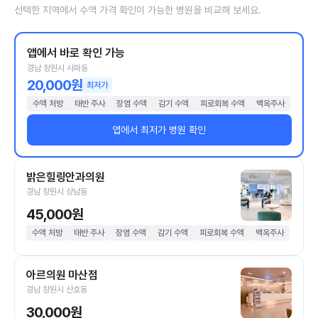
선택한 지역에서 수액 가격 확인이 가능한 병원을 비교해 보세요.
앱에서 바로 확인 가능
경남 창원시 사파동
20,000원
최저가
수액 처방
태반 주사
장염 수액
감기 수액
피로회복 수액
백옥주사
앱에서 최저가 병원 확인
밝은힐링안과의원
경남 창원시 상남동
45,000원
수액 처방
태반 주사
장염 수액
감기 수액
피로회복 수액
백옥주사
아르의원 마산점
경남 창원시 산호동
30,000원