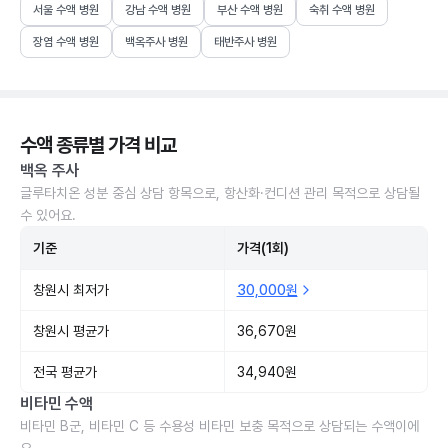
서울 수액 병원
강남 수액 병원
부산 수액 병원
숙취 수액 병원
장염 수액 병원
백옥주사 병원
태반주사 병원
수액 종류별 가격 비교
백옥 주사
글루타치온 성분 중심 상담 항목으로, 항산화·컨디션 관리 목적으로 상담될
수 있어요.
기준
가격(1회)
창원시 최저가
30,000원
창원시 평균가
36,670원
전국 평균가
34,940원
비타민 수액
비타민 B군, 비타민 C 등 수용성 비타민 보충 목적으로 상담되는 수액이에