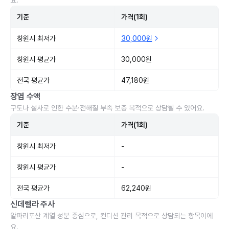
요.
기준
가격(1회)
창원시 최저가
30,000원
창원시 평균가
30,000원
전국 평균가
47,180원
장염 수액
구토나 설사로 인한 수분·전해질 부족 보충 목적으로 상담될 수 있어요.
기준
가격(1회)
창원시 최저가
-
창원시 평균가
-
전국 평균가
62,240원
신데렐라 주사
알파리포산 계열 성분 중심으로, 컨디션 관리 목적으로 상담되는 항목이에
요.