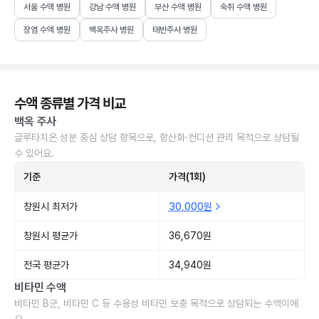
서울 수액 병원
강남 수액 병원
부산 수액 병원
숙취 수액 병원
장염 수액 병원
백옥주사 병원
태반주사 병원
수액 종류별 가격 비교
백옥 주사
글루타치온 성분 중심 상담 항목으로, 항산화·컨디션 관리 목적으로 상담될
수 있어요.
기준
가격(1회)
창원시 최저가
30,000원
창원시 평균가
36,670원
전국 평균가
34,940원
비타민 수액
비타민 B군, 비타민 C 등 수용성 비타민 보충 목적으로 상담되는 수액이에