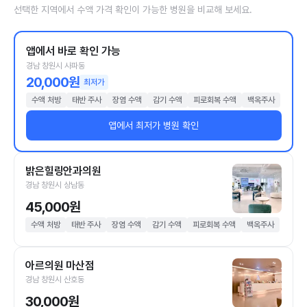
선택한 지역에서 수액 가격 확인이 가능한 병원을 비교해 보세요.
앱에서 바로 확인 가능
경남 창원시 사파동
20,000원
최저가
수액 처방
태반 주사
장염 수액
감기 수액
피로회복 수액
백옥주사
앱에서 최저가 병원 확인
밝은힐링안과의원
경남 창원시 상남동
45,000원
수액 처방
태반 주사
장염 수액
감기 수액
피로회복 수액
백옥주사
아르의원 마산점
경남 창원시 산호동
30,000원