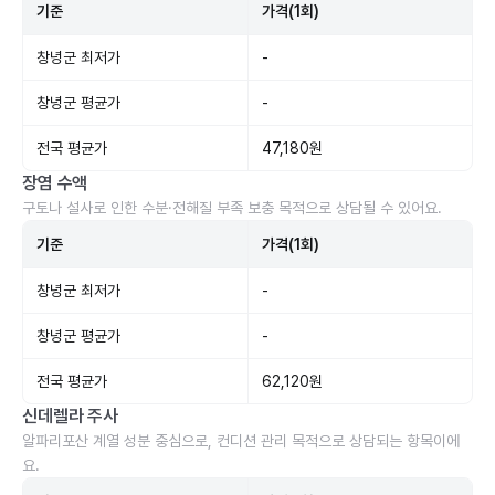
기준
가격(1회)
창녕군 최저가
-
창녕군 평균가
-
전국 평균가
47,180원
장염 수액
구토나 설사로 인한 수분·전해질 부족 보충 목적으로 상담될 수 있어요.
기준
가격(1회)
창녕군 최저가
-
창녕군 평균가
-
전국 평균가
62,120원
신데렐라 주사
알파리포산 계열 성분 중심으로, 컨디션 관리 목적으로 상담되는 항목이에
요.