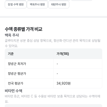
장염 수액 병원
백옥주사 병원
태반주사 병원
수액 종류별 가격 비교
백옥 주사
글루타치온 성분 중심 상담 항목으로, 항산화·컨디션 관리 목적으로 상담될
수 있어요.
기준
가격(1회)
창녕군 최저가
-
창녕군 평균가
-
전국 평균가
34,920원
비타민 수액
비타민 B군, 비타민 C 등 수용성 비타민 보충 목적으로 상담되는 수액이에
요.