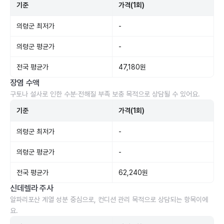
기준
가격(1회)
의령군 최저가
-
의령군 평균가
-
전국 평균가
47,180원
장염 수액
구토나 설사로 인한 수분·전해질 부족 보충 목적으로 상담될 수 있어요.
기준
가격(1회)
의령군 최저가
-
의령군 평균가
-
전국 평균가
62,240원
신데렐라 주사
알파리포산 계열 성분 중심으로, 컨디션 관리 목적으로 상담되는 항목이에
요.