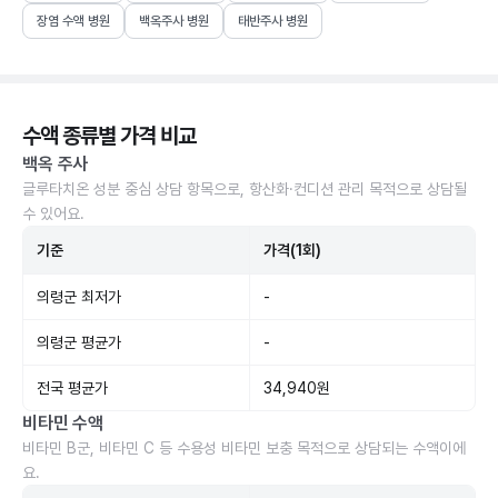
장염 수액 병원
백옥주사 병원
태반주사 병원
수액 종류별 가격 비교
백옥 주사
글루타치온 성분 중심 상담 항목으로, 항산화·컨디션 관리 목적으로 상담될
수 있어요.
기준
가격(1회)
의령군 최저가
-
의령군 평균가
-
전국 평균가
34,940원
비타민 수액
비타민 B군, 비타민 C 등 수용성 비타민 보충 목적으로 상담되는 수액이에
요.