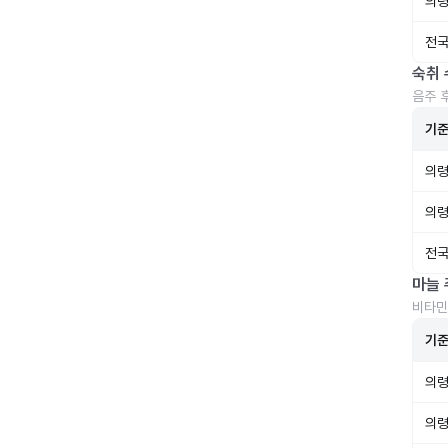
의령
전국
숙취 
음주 
기
의령
의령
전국
마늘 
비타민
기
의령
의령