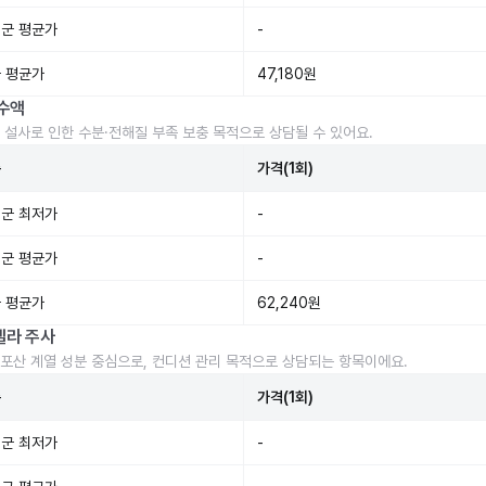
군 평균가
-
 평균가
47,180원
수액
 설사로 인한 수분·전해질 부족 보충 목적으로 상담될 수 있어요.
준
가격(1회)
군 최저가
-
군 평균가
-
 평균가
62,240원
렐라 주사
포산 계열 성분 중심으로, 컨디션 관리 목적으로 상담되는 항목이에요.
준
가격(1회)
군 최저가
-