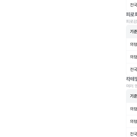
전국
피로
피로감
기
의령
의령
전국
칵테
여러 
기
의령
의령
전국