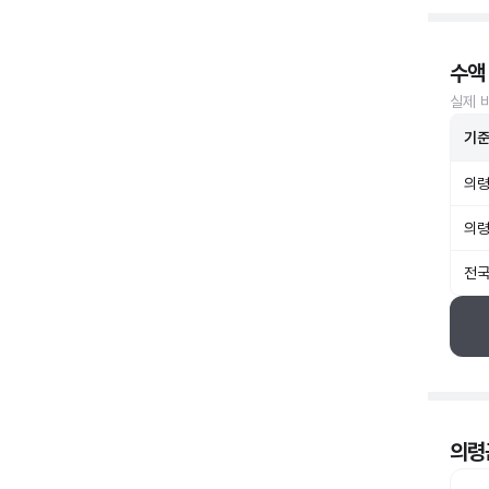
수액
실제 
기
의령
의령
전국
의령