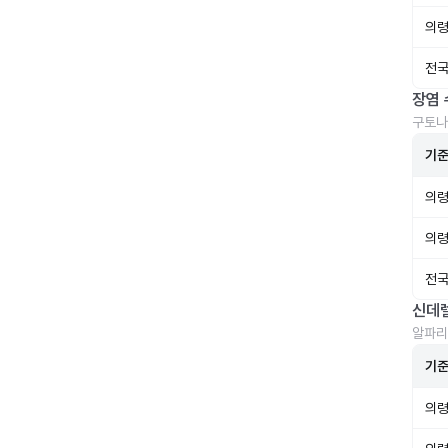
의령
전국
장염 
구토나
기
의령
의령
전국
신데
알파리
기
의령