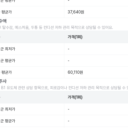
군 평균가
-
 평균가
37,640원
수액
후 탈수감, 메스꺼움, 두통 등 컨디션 저하 관리 목적으로 상담될 수 있어요.
준
가격(1회)
군 최저가
-
군 평균가
-
 평균가
60,110원
주사
 B1 유도체 관련 상담 항목으로, 피로감이나 컨디션 저하 관리 목적으로 상담될 수 
준
가격(1회)
군 최저가
-
군 평균가
-