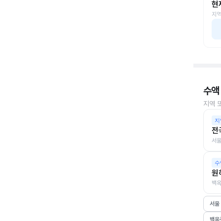
현
지역
수액
지역 
지
전
서울
수
원
백옥
서울
백옥