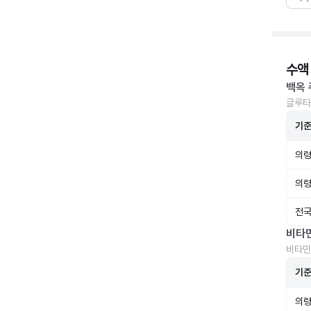
수액
백옥 
글루타
기
의령
의령
전국
비타
비타민
기
의령