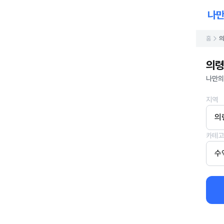
홈
의
의령
나만의
지역
의
카테고
수