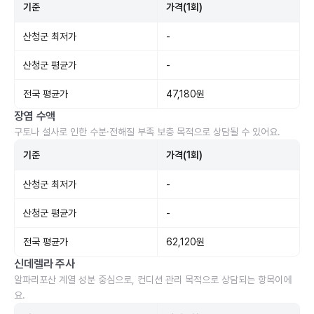
기준
가격(1회)
산청군 최저가
-
산청군 평균가
-
전국 평균가
47,180원
장염 수액
구토나 설사로 인한 수분·전해질 부족 보충 목적으로 상담될 수 있어요.
기준
가격(1회)
산청군 최저가
-
산청군 평균가
-
전국 평균가
62,120원
신데렐라 주사
알파리포산 계열 성분 중심으로, 컨디션 관리 목적으로 상담되는 항목이에
요.