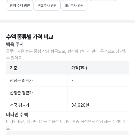
장염 수액 병원
백옥주사 병원
태반주사 병원
수액 종류별 가격 비교
백옥 주사
글루타치온 성분 중심 상담 항목으로, 항산화·컨디션 관리 목적으로 상담될
수 있어요.
기준
가격(1회)
산청군 최저가
-
산청군 평균가
-
전국 평균가
34,920원
비타민 수액
비타민 B군, 비타민 C 등 수용성 비타민 보충 목적으로 상담되는 수액이에
요.