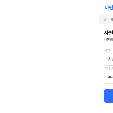
홈
사
사천
나만의
지역
사
카테고
수