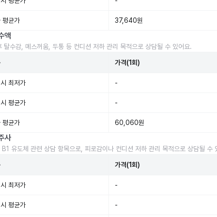
시 평균가
-
 평균가
37,640원
수액
후 탈수감, 메스꺼움, 두통 등 컨디션 저하 관리 목적으로 상담될 수 있어요.
준
가격(1회)
시 최저가
-
시 평균가
-
 평균가
60,060원
주사
 B1 유도체 관련 상담 항목으로, 피로감이나 컨디션 저하 관리 목적으로 상담될 수 
준
가격(1회)
시 최저가
-
시 평균가
-