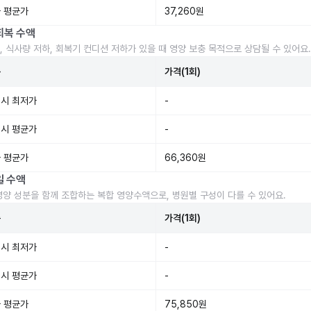
 평균가
37,260원
회복 수액
, 식사량 저하, 회복기 컨디션 저하가 있을 때 영양 보충 목적으로 상담될 수 있어요.
준
가격(1회)
시 최저가
-
시 평균가
-
 평균가
66,360원
일 수액
영양 성분을 함께 조합하는 복합 영양수액으로, 병원별 구성이 다를 수 있어요.
준
가격(1회)
시 최저가
-
시 평균가
-
 평균가
75,850원