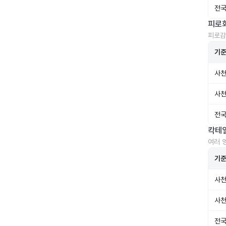
전국
피로
피로감
기
사천
사천
전국
칵테
여러 
기
사천
사천
전국