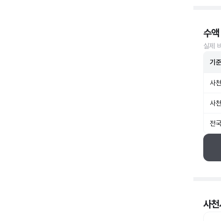
수액
실제 
기
사천
사천
전국
사천