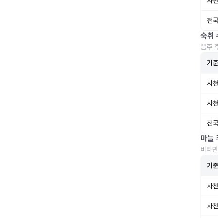
사천
전국
숙취 
음주 
기
사천
사천
전국
마늘 
비타민
기
사천
사천