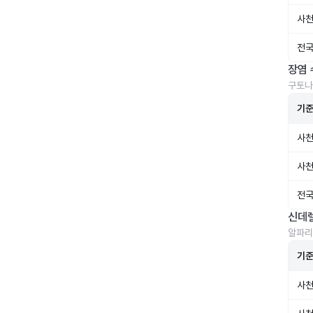
사천
전국
장염 
구토나
기
사천
사천
전국
신데
알파리
기
사천