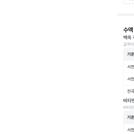
수액
백옥 
글루타
기
사천
사천
전국
비타
비타민
기
사천