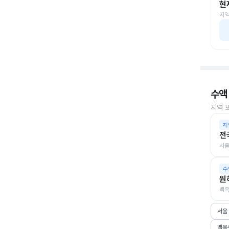
현
지역
수액
지역 
지
전
서울
수
원
백옥
서울
백옥