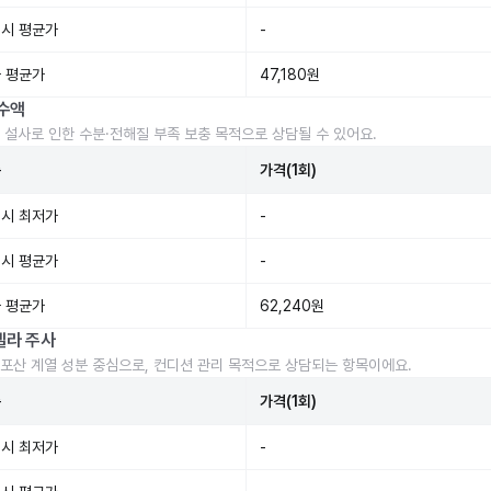
시 평균가
-
 평균가
47,180원
수액
 설사로 인한 수분·전해질 부족 보충 목적으로 상담될 수 있어요.
준
가격(1회)
시 최저가
-
시 평균가
-
 평균가
62,240원
렐라 주사
포산 계열 성분 중심으로, 컨디션 관리 목적으로 상담되는 항목이에요.
준
가격(1회)
시 최저가
-