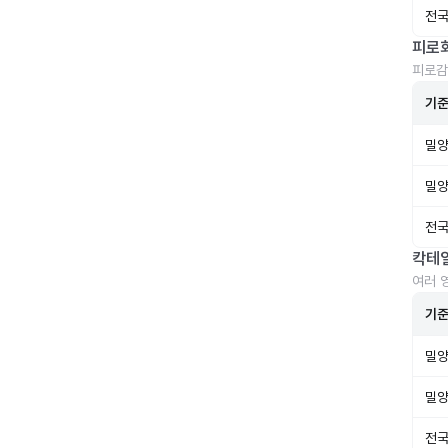
전국
피로
피로감
기
밀양
밀양
전국
칵테
여러 
기
밀양
밀양
전국