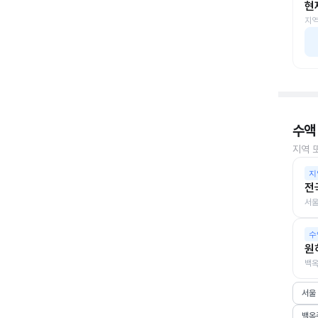
현
지역
수액
지역 
지
전
서울
수
원
백옥
서울
백옥