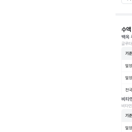
수액
백옥 
글루타
기
밀양
밀양
전국
비타
비타민
기
밀양