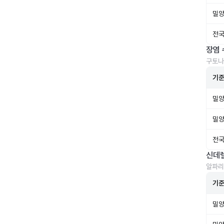
밀양
전국
장염 
구토나
기
밀양
밀양
전국
신데
알파리
기
밀양