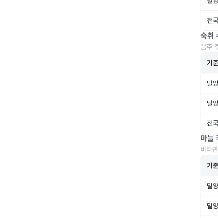
밀양
전국
숙취 
음주 
기
밀양
밀양
전국
마늘 
비타민
기
밀양
밀양