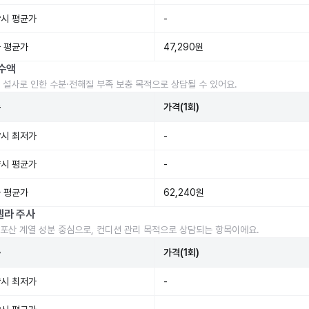
시 평균가
-
 평균가
47,290원
수액
 설사로 인한 수분·전해질 부족 보충 목적으로 상담될 수 있어요.
준
가격(1회)
시 최저가
-
시 평균가
-
 평균가
62,240원
렐라 주사
포산 계열 성분 중심으로, 컨디션 관리 목적으로 상담되는 항목이에요.
준
가격(1회)
시 최저가
-