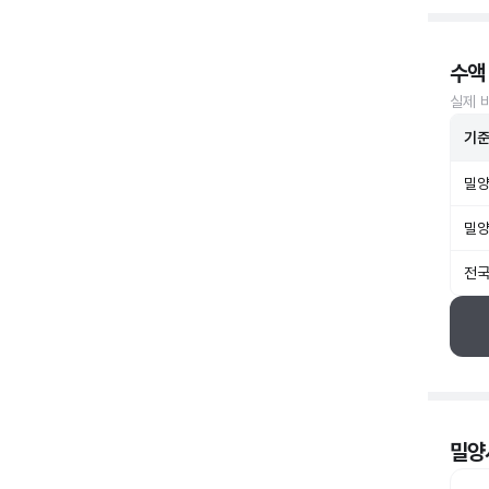
수액
실제 
기
밀양
밀양
전국
밀양