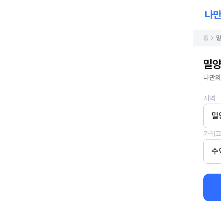
홈
밀
밀양
나만의
지역
밀
카테고
수