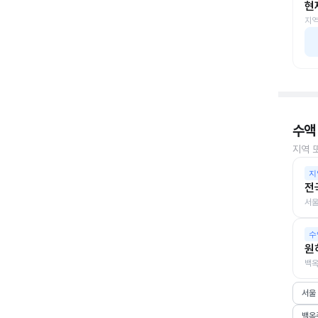
현
지역
수액
지역 
지
전
서울
수
원
백옥
서울
백옥