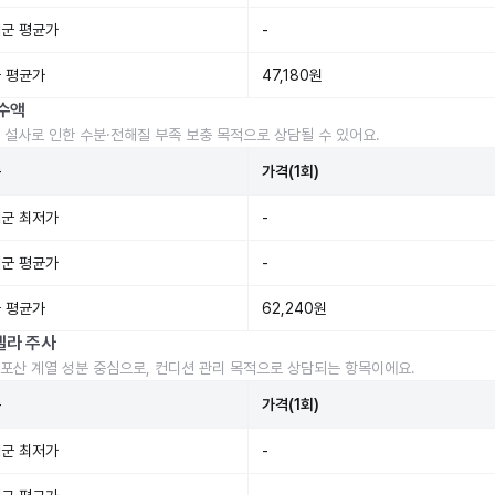
군 평균가
-
 평균가
47,180원
수액
 설사로 인한 수분·전해질 부족 보충 목적으로 상담될 수 있어요.
준
가격(1회)
군 최저가
-
군 평균가
-
 평균가
62,240원
렐라 주사
포산 계열 성분 중심으로, 컨디션 관리 목적으로 상담되는 항목이에요.
준
가격(1회)
군 최저가
-