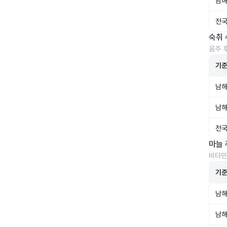
남해
전국
숙취 
음주 
기
남해
남해
전국
마늘 
비타민
기
남해
남해