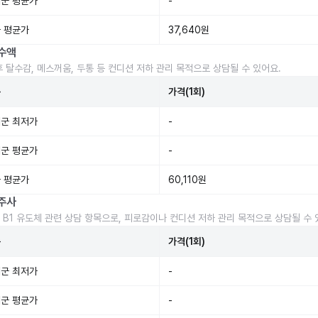
군 평균가
-
 평균가
37,640원
수액
후 탈수감, 메스꺼움, 두통 등 컨디션 저하 관리 목적으로 상담될 수 있어요.
준
가격(1회)
군 최저가
-
군 평균가
-
 평균가
60,110원
주사
 B1 유도체 관련 상담 항목으로, 피로감이나 컨디션 저하 관리 목적으로 상담될 수 
준
가격(1회)
군 최저가
-
군 평균가
-