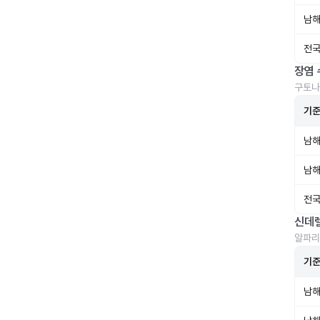
남해
전국
장염 
구토나
기
남해
남해
전국
신데
알파리
기
남해