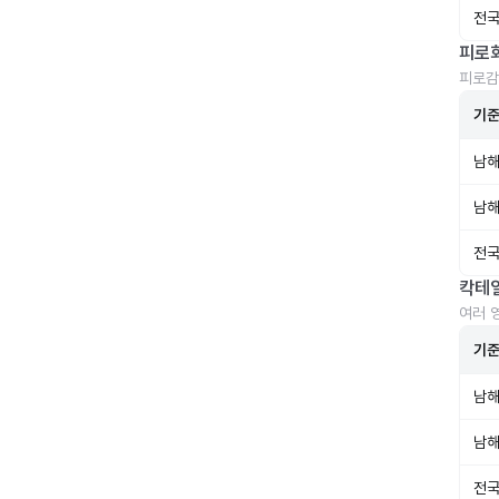
전국
피로
피로감
기
남해
남해
전국
칵테
여러 
기
남해
남해
전국