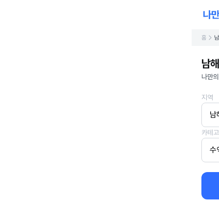
홈
남
남해
나만의
지역
남
카테고
수