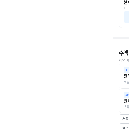
현
지역
수액
지역 
지
전
서울
수
원
백옥
서울
백옥