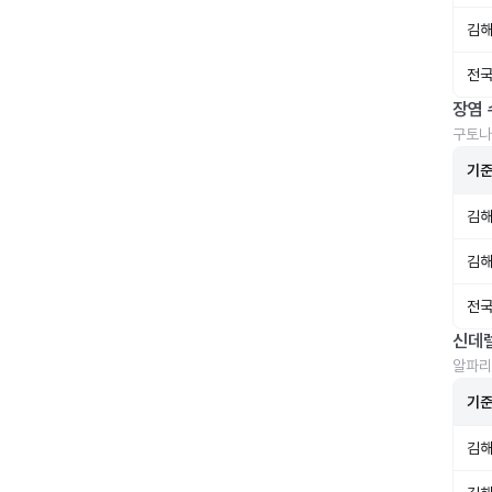
김해
전국
장염 
구토나
기
김해
김해
전국
신데
알파리
기
김해