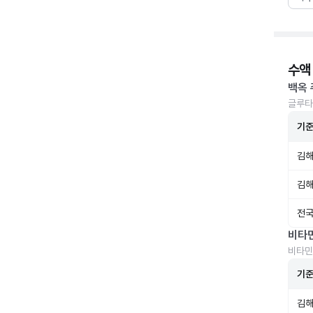
수액
백옥 
글루타
기
김해
김해
전국
비타
비타민
기
김해