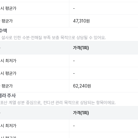
시 평균가
-
 평균가
47,310원
수액
 설사로 인한 수분·전해질 부족 보충 목적으로 상담될 수 있어요.
준
가격(1회)
시 최저가
-
시 평균가
-
 평균가
62,240원
렐라 주사
포산 계열 성분 중심으로, 컨디션 관리 목적으로 상담되는 항목이에요.
준
가격(1회)
시 최저가
-