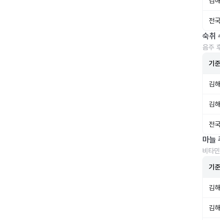
김해
전국
숙취 
음주 
기
김해
김해
전국
마늘 
비타민
기
김해
김해