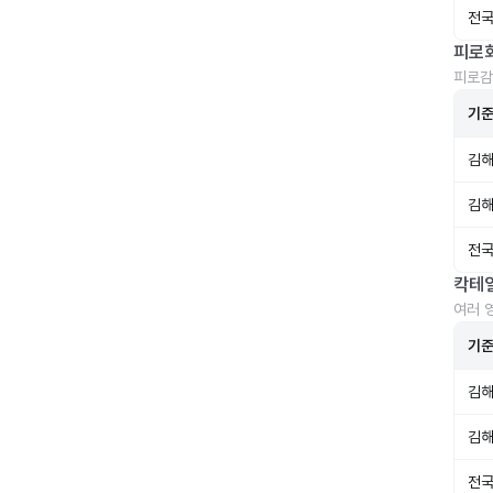
전국
피로
피로감
기
김해
김해
전국
칵테
여러 
기
김해
김해
전국