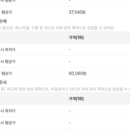
시 평균가
-
 평균가
37,540원
수액
후 탈수감, 메스꺼움, 두통 등 컨디션 저하 관리 목적으로 상담될 수 있어요.
준
가격(1회)
시 최저가
-
시 평균가
-
 평균가
60,060원
주사
 B1 유도체 관련 상담 항목으로, 피로감이나 컨디션 저하 관리 목적으로 상담될 수 
준
가격(1회)
시 최저가
-
시 평균가
-