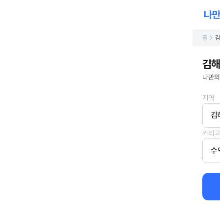
홈
김
김해
나만의
지역
김
카테고
수