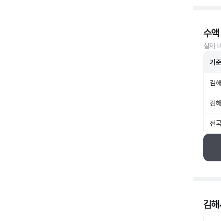
수액
실제 
기
김해
김해
전국
김해