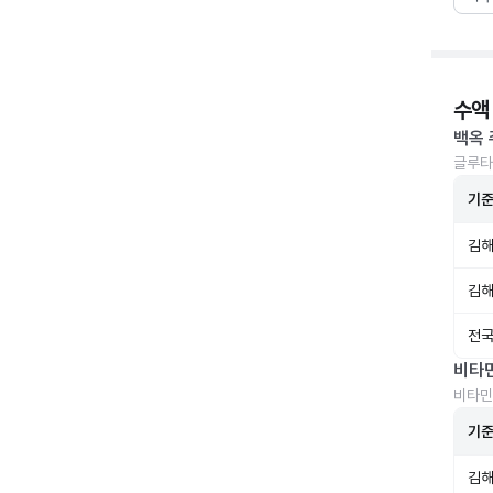
수액
백옥 
글루타
기
김해
김해
전국
비타
비타민
기
김해