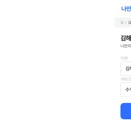
홈
김
김해
나만의
지역
김
카테고
수