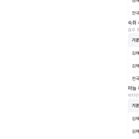
김해
전국
숙취 
음주 
기
김해
김해
전국
마늘 
비타민
기
김해
김해