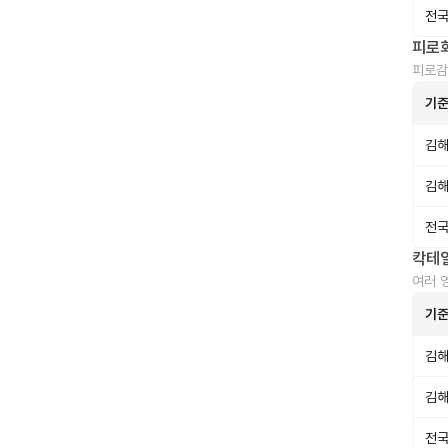
전국
피로
피로감
기
김해
김해
전국
칵테
여러 
기
김해
김해
전국