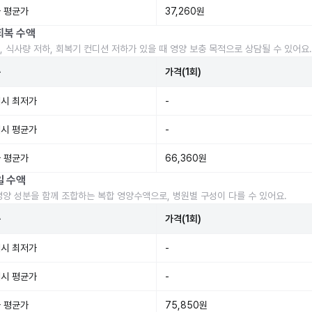
 평균가
37,260원
회복 수액
, 식사량 저하, 회복기 컨디션 저하가 있을 때 영양 보충 목적으로 상담될 수 있어요.
준
가격(1회)
시 최저가
-
시 평균가
-
 평균가
66,360원
일 수액
영양 성분을 함께 조합하는 복합 영양수액으로, 병원별 구성이 다를 수 있어요.
준
가격(1회)
시 최저가
-
시 평균가
-
 평균가
75,850원