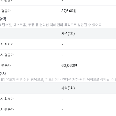
시 평균가
-
 평균가
37,640원
수액
후 탈수감, 메스꺼움, 두통 등 컨디션 저하 관리 목적으로 상담될 수 있어요.
준
가격(1회)
시 최저가
-
시 평균가
-
 평균가
60,060원
주사
 B1 유도체 관련 상담 항목으로, 피로감이나 컨디션 저하 관리 목적으로 상담될 수 
준
가격(1회)
시 최저가
-
시 평균가
-