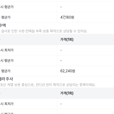
시 평균가
-
 평균가
47,180원
수액
 설사로 인한 수분·전해질 부족 보충 목적으로 상담될 수 있어요.
준
가격(1회)
시 최저가
-
시 평균가
-
 평균가
62,240원
렐라 주사
포산 계열 성분 중심으로, 컨디션 관리 목적으로 상담되는 항목이에요.
준
가격(1회)
시 최저가
-