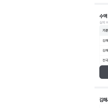
수액
실제 
기
김해
김해
전국
김해