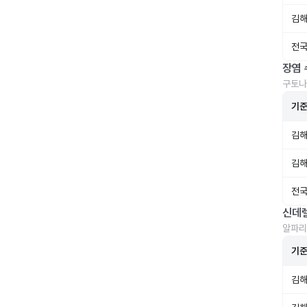
김해
전국
장염 
구토나
기
김해
김해
전국
신데
알파리
기
김해