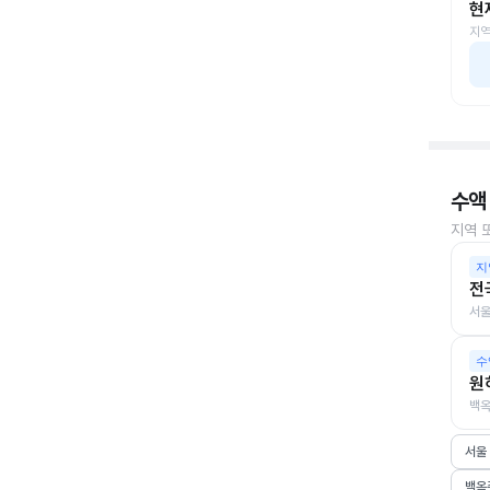
현
지역
수액
지역 
지
전
서울
수
원
백옥
서울
백옥