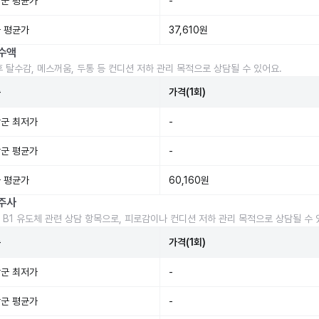
군 평균가
-
 평균가
37,610원
수액
후 탈수감, 메스꺼움, 두통 등 컨디션 저하 관리 목적으로 상담될 수 있어요.
준
가격(1회)
군 최저가
-
군 평균가
-
 평균가
60,160원
주사
 B1 유도체 관련 상담 항목으로, 피로감이나 컨디션 저하 관리 목적으로 상담될 수 
준
가격(1회)
군 최저가
-
군 평균가
-