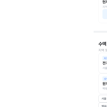
현
지역
수액
지역 
지
전
서울
수
원
백옥
서울
백옥