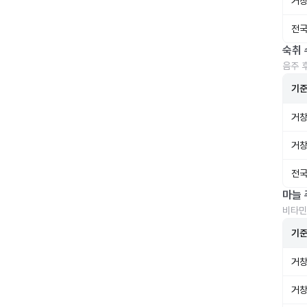
거창
전국
숙취 
음주 
기
거창
거창
전국
마늘 
비타민
기
거창
거창