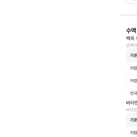
수액
백옥 
글루타
기
거창
거창
전국
비타
비타민
기
거창