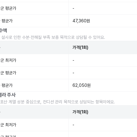
군 평균가
-
 평균가
47,360원
수액
 설사로 인한 수분·전해질 부족 보충 목적으로 상담될 수 있어요.
준
가격(1회)
군 최저가
-
군 평균가
-
 평균가
62,050원
렐라 주사
포산 계열 성분 중심으로, 컨디션 관리 목적으로 상담되는 항목이에요.
준
가격(1회)
군 최저가
-