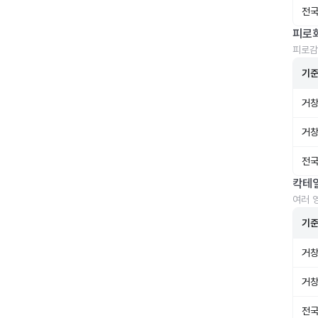
전국
피로
피로감
기
거창
거창
전국
칵테
여러 
기
거창
거창
전국