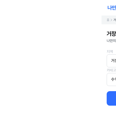
홈
거
거창
나만의
지역
거
카테고
수