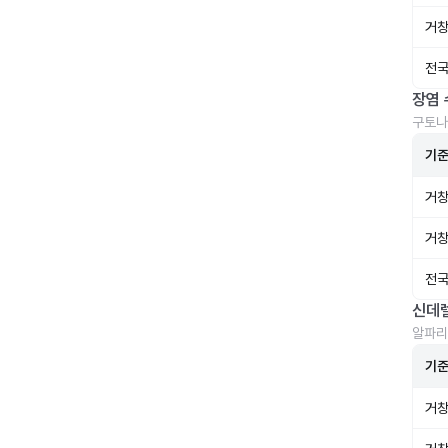
거창
전국
장염 
구토나
기
거창
거창
전국
신데
알파리
기
거창