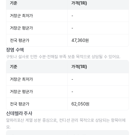
기준
가격(1회)
거창군 최저가
-
거창군 평균가
-
전국 평균가
47,360원
장염 수액
구토나 설사로 인한 수분·전해질 부족 보충 목적으로 상담될 수 있어요.
기준
가격(1회)
거창군 최저가
-
거창군 평균가
-
전국 평균가
62,050원
신데렐라 주사
알파리포산 계열 성분 중심으로, 컨디션 관리 목적으로 상담되는 항목이에
요.