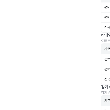
평택
평택
전국
칵테
여러 
기
평택
평택
전국
감기 
감기 
기