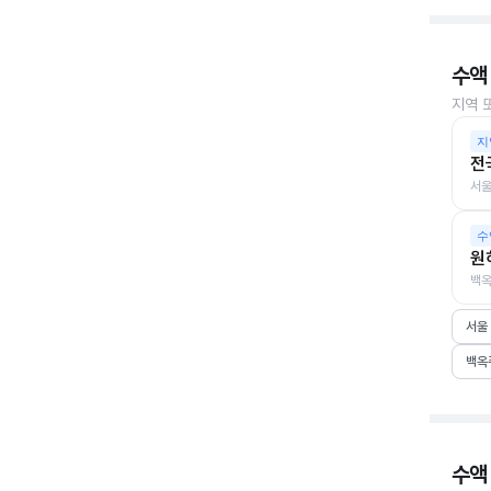
수액
지역 
지
전
서울
수
원
백옥
서울
백옥
수액