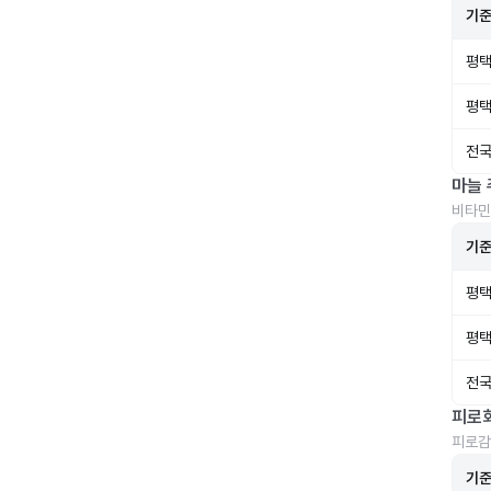
기
평택
평택
전국
마늘 
비타민
기
평택
평택
전국
피로
피로감
기