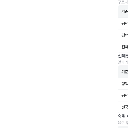
구토나
기
평택
평택
전국
신데
알파리
기
평택
평택
전국
숙취 
음주 