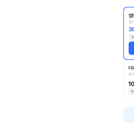
앱
경기
3
수
더
경기
1
수