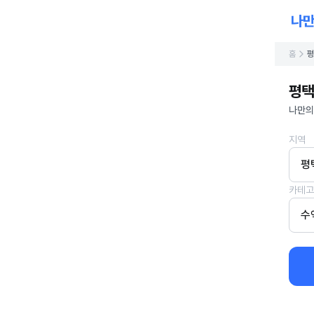
홈
평
평택
나만의
지역
평
카테고
수