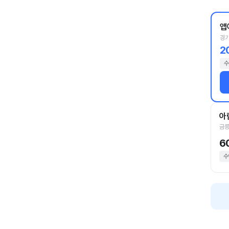
앱
경기
2
수
아
금릉
6
수