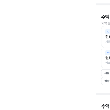
수액
지역 
지
전
서울
수
원
백옥
서울
백옥
수액