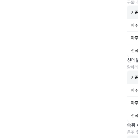
구토나
기
파주
파주
전국
신데
알파리
기
파주
파주
전국
숙취 
음주 