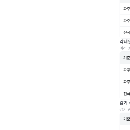
파주
파주
전국
칵테
여러 
기
파주
파주
전국
감기 
감기 
기