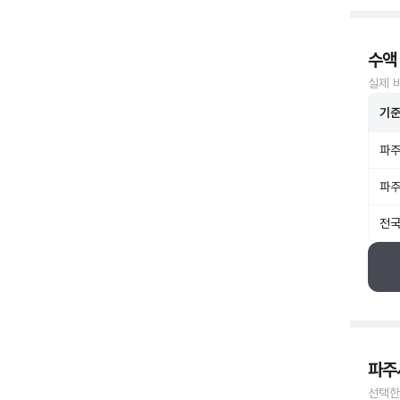
수액
실제 
기
파주
파주
전국
파주
선택한