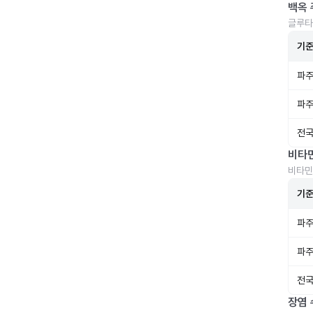
백옥 
글루타
기
파주
파주
전국
비타
비타민
기
파주
파주
전국
장염 