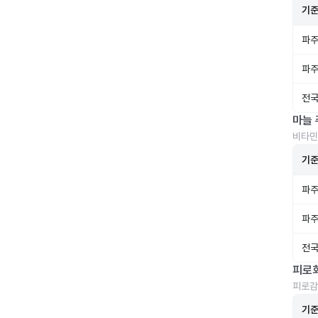
기
파주
파주
전국
마늘 
비타민
기
파주
파주
전국
피로
피로감
기