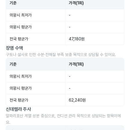
기준
가격(1회)
의왕시 최저가
-
의왕시 평균가
-
전국 평균가
47,180원
장염 수액
구토나 설사로 인한 수분·전해질 부족 보충 목적으로 상담될 수 있어요.
기준
가격(1회)
의왕시 최저가
-
의왕시 평균가
-
전국 평균가
62,240원
신데렐라 주사
알파리포산 계열 성분 중심으로, 컨디션 관리 목적으로 상담되는 항목이에
요.