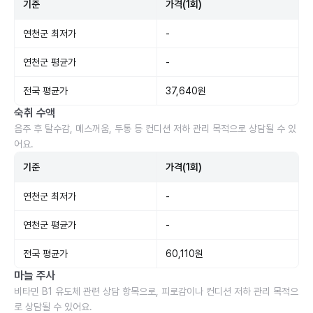
기준
가격(1회)
연천군 최저가
-
연천군 평균가
-
전국 평균가
37,640원
숙취 수액
음주 후 탈수감, 메스꺼움, 두통 등 컨디션 저하 관리 목적으로 상담될 수 있
어요.
기준
가격(1회)
연천군 최저가
-
연천군 평균가
-
전국 평균가
60,110원
마늘 주사
비타민 B1 유도체 관련 상담 항목으로, 피로감이나 컨디션 저하 관리 목적으
로 상담될 수 있어요.