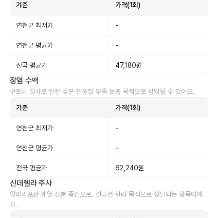
기준
가격(1회)
연천군 최저가
-
연천군 평균가
-
전국 평균가
47,180원
장염 수액
구토나 설사로 인한 수분·전해질 부족 보충 목적으로 상담될 수 있어요.
기준
가격(1회)
연천군 최저가
-
연천군 평균가
-
전국 평균가
62,240원
신데렐라 주사
알파리포산 계열 성분 중심으로, 컨디션 관리 목적으로 상담되는 항목이에
요.