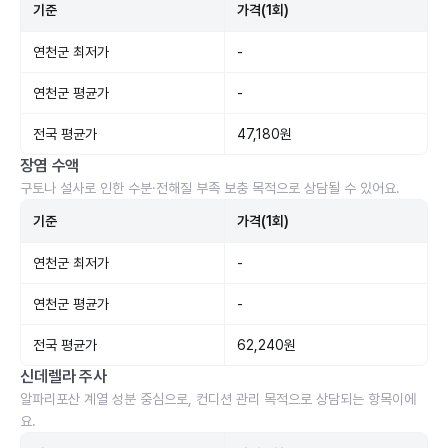
기준
가격(1회)
연천군 최저가
-
연천군 평균가
-
전국 평균가
47,180원
장염 수액
구토나 설사로 인한 수분·전해질 부족 보충 목적으로 상담될 수 있어요.
기준
가격(1회)
연천군 최저가
-
연천군 평균가
-
전국 평균가
62,240원
신데렐라 주사
알파리포산 계열 성분 중심으로, 컨디션 관리 목적으로 상담되는 항목이에
요.