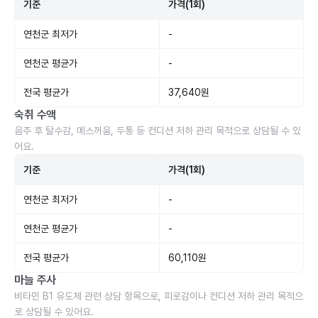
기준
가격(1회)
연천군 최저가
-
연천군 평균가
-
전국 평균가
37,640원
숙취 수액
음주 후 탈수감, 메스꺼움, 두통 등 컨디션 저하 관리 목적으로 상담될 수 있
어요.
기준
가격(1회)
연천군 최저가
-
연천군 평균가
-
전국 평균가
60,110원
마늘 주사
비타민 B1 유도체 관련 상담 항목으로, 피로감이나 컨디션 저하 관리 목적으
로 상담될 수 있어요.