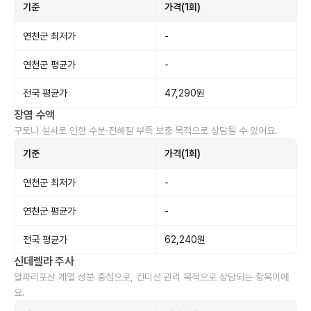
기준
가격(1회)
연천군 최저가
-
연천군 평균가
-
전국 평균가
47,290원
장염 수액
구토나 설사로 인한 수분·전해질 부족 보충 목적으로 상담될 수 있어요.
기준
가격(1회)
연천군 최저가
-
연천군 평균가
-
전국 평균가
62,240원
신데렐라 주사
알파리포산 계열 성분 중심으로, 컨디션 관리 목적으로 상담되는 항목이에
요.