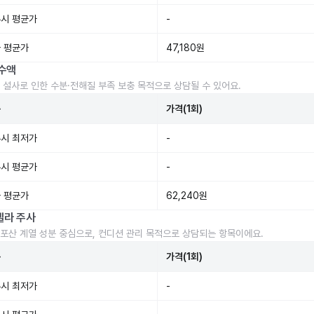
시 평균가
-
 평균가
47,180원
수액
 설사로 인한 수분·전해질 부족 보충 목적으로 상담될 수 있어요.
준
가격(1회)
시 최저가
-
시 평균가
-
 평균가
62,240원
렐라 주사
포산 계열 성분 중심으로, 컨디션 관리 목적으로 상담되는 항목이에요.
준
가격(1회)
시 최저가
-