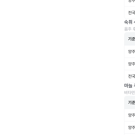
양주
전국
숙취 
음주 
기
양주
양주
전국
마늘 
비타민
기
양주
양주