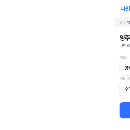
홈
양
양주
나만의
지역
양
카테고
수