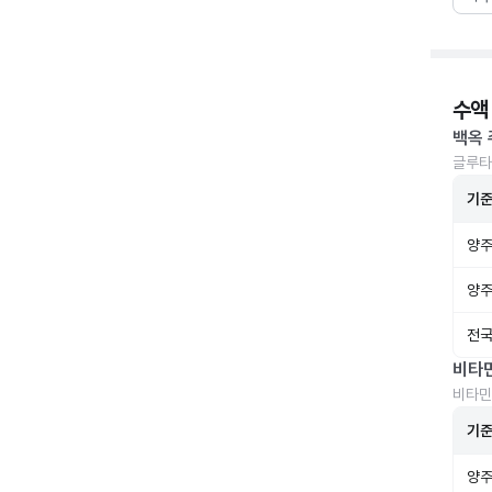
수액
백옥 
글루타
기
양주
양주
전국
비타
비타민
기
양주