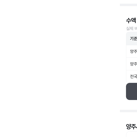
수액
실제 
기
양주
양주
전국
양주