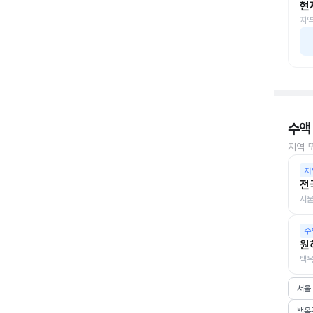
현
지역
수액
지역 
지
전
서울
수
원
백옥
서울
백옥