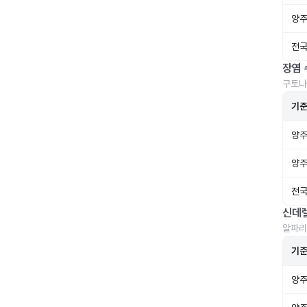
양주
전국
장염 
구토나
기
양주
양주
전국
신데
알파리
기
양주