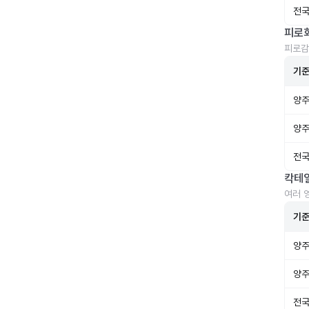
전국
피로
피로감
기
양주
양주
전국
칵테
여러 
기
양주
양주
전국