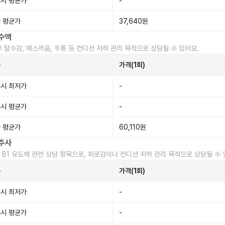
시 평균가
-
 평균가
37,640원
수액
후 탈수감, 메스꺼움, 두통 등 컨디션 저하 관리 목적으로 상담될 수 있어요.
준
가격(1회)
시 최저가
-
시 평균가
-
 평균가
60,110원
주사
 B1 유도체 관련 상담 항목으로, 피로감이나 컨디션 저하 관리 목적으로 상담될 수 
준
가격(1회)
시 최저가
-
시 평균가
-